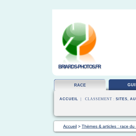
BRIARDS-PHOTOS.FR
GUI
RACE
ACCUEIL
| CLASSEMENT :
SITES
,
AU
Accueil
>
Thèmes & articles : race du