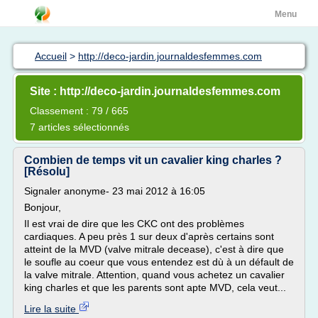
Menu
Accueil
>
http://deco-jardin.journaldesfemmes.com
Site : http://deco-jardin.journaldesfemmes.com
Classement : 79 / 665
7 articles sélectionnés
Combien de temps vit un cavalier king charles ?
[Résolu]
Signaler anonyme- 23 mai 2012 à 16:05
Bonjour,
Il est vrai de dire que les CKC ont des problèmes
cardiaques. A peu près 1 sur deux d'après certains sont
atteint de la MVD (valve mitrale decease), c'est à dire que
le soufle au coeur que vous entendez est dù à un défault de
la valve mitrale. Attention, quand vous achetez un cavalier
king charles et que les parents sont apte MVD, cela veut...
Lire la suite