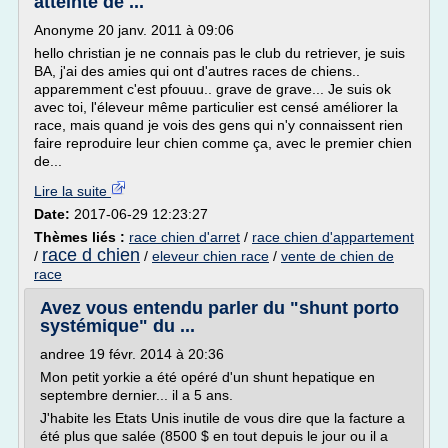
atteinte de ...
Anonyme 20 janv. 2011 à 09:06
hello christian je ne connais pas le club du retriever, je suis
BA, j'ai des amies qui ont d'autres races de chiens..
apparemment c'est pfouuu.. grave de grave... Je suis ok
avec toi, l'éleveur même particulier est censé améliorer la
race, mais quand je vois des gens qui n'y connaissent rien
faire reproduire leur chien comme ça, avec le premier chien
de...
Lire la suite
Date:
2017-06-29 12:23:27
Thèmes liés :
race chien d'arret
/
race chien d'appartement
race d chien
/
/
eleveur chien race
/
vente de chien de
race
Avez vous entendu parler du "shunt porto
systémique" du ...
andree 19 févr. 2014 à 20:36
Mon petit yorkie a été opéré d'un shunt hepatique en
septembre dernier... il a 5 ans.
J'habite les Etats Unis inutile de vous dire que la facture a
été plus que salée (8500 $ en tout depuis le jour ou il a