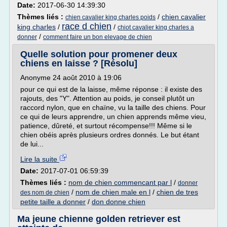
Date:
2017-06-30 14:39:30
Thèmes liés :
/
chien cavalier
chien cavalier king charles poids
race d chien
king charles
/
/
chiot cavalier king charles a
/
donner
comment faire un bon elevage de chien
Quelle solution pour promener deux
chiens en laisse ? [Résolu]
Anonyme 24 août 2010 à 19:06
pour ce qui est de la laisse, même réponse : il existe des
rajouts, des "Y". Attention au poids, je conseil plutôt un
raccord nylon, que en chaïne, vu la taille des chiens. Pour
ce qui de leurs apprendre, un chien apprends même vieu,
patience, dûreté, et surtout récompense!!! Même si le
chien obéis après plusieurs ordres donnés. Le but étant
de lui...
Lire la suite
Date:
2017-07-01 06:59:39
Thèmes liés :
nom de chien commencant par l
/
donner
/
nom de chien male en l
/
chien de tres
des nom de chien
petite taille a donner
/
don donne chien
Ma jeune chienne golden retriever est