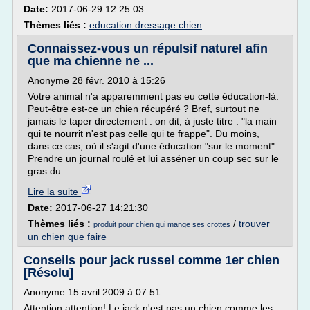
Date:
2017-06-29 12:25:03
Thèmes liés :
education dressage chien
Connaissez-vous un répulsif naturel afin
que ma chienne ne ...
Anonyme 28 févr. 2010 à 15:26
Votre animal n'a apparemment pas eu cette éducation-là.
Peut-être est-ce un chien récupéré ? Bref, surtout ne
jamais le taper directement : on dit, à juste titre : "la main
qui te nourrit n'est pas celle qui te frappe". Du moins,
dans ce cas, où il s'agit d'une éducation "sur le moment".
Prendre un journal roulé et lui asséner un coup sec sur le
gras du...
Lire la suite
Date:
2017-06-27 14:21:30
Thèmes liés :
/
trouver
produit pour chien qui mange ses crottes
un chien que faire
Conseils pour jack russel comme 1er chien
[Résolu]
Anonyme 15 avril 2009 à 07:51
Attention attention! Le jack n'est pas un chien comme les