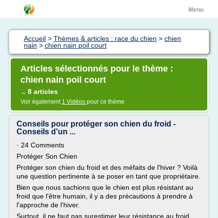
Menu
Accueil
>
Thèmes & articles : race du chien
>
chien
nain
>
chien nain poil court
Articles sélectionnés pour le thème :
chien nain poil court
8 articles
→
Voir également
1 Vidéos
pour ce thème
Conseils pour protéger son chien du froid -
Conseils d'un ...
· 24 Comments
Protéger Son Chien
Protéger son chien du froid et des méfaits de l'hiver ? Voilà
une question pertinente à se poser en tant que propriétaire.
Bien que nous sachions que le chien est plus résistant au
froid que l'être humain, il y a des précautions à prendre à
l'approche de l'hiver.
Surtout, il ne faut pas surestimer leur résistance au froid.