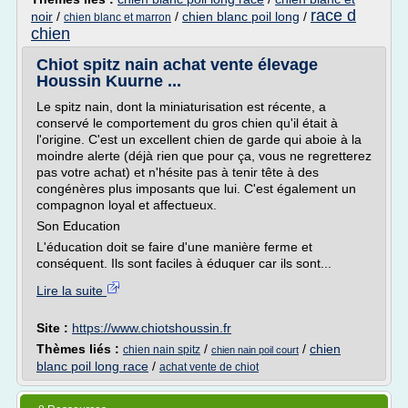
race d
noir
/
/
chien blanc poil long
/
chien blanc et marron
chien
Chiot spitz nain achat vente élevage
Houssin Kuurne ...
Le spitz nain, dont la miniaturisation est récente, a
conservé le comportement du gros chien qu'il était à
l'origine. C'est un excellent chien de garde qui aboie à la
moindre alerte (déjà rien que pour ça, vous ne regretterez
pas votre achat) et n'hésite pas à tenir tête à des
congénères plus imposants que lui. C'est également un
compagnon loyal et affectueux.
Son Education
L'éducation doit se faire d'une manière ferme et
conséquent. Ils sont faciles à éduquer car ils sont...
Lire la suite
Site :
https://www.chiotshoussin.fr
Thèmes liés :
/
/
chien
chien nain spitz
chien nain poil court
blanc poil long race
/
achat vente de chiot