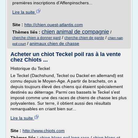
premières inscriptions d'Affenpinschers...
Lire la suite
Site :
http://chien.ouest-atlantis.com
chien animal de compagnie
Thèmes liés :
/
/
/
cherche chien a donner gard
cherche chien de garde
chien nain
/
animaux chien de chasse
poil court
Acheter un chiot Teckel poil ras à la vente
chez Chiots ...
Historique du Teckel
Le Teckel (Dachshund, Teckel ou Dackel en allemand) est
connu depuis le Moyen-Age. A partir de brachets, on a
depuis toujours élevé des chiens qui étaient spécialement
destinés au déterrage. Parmi ces bassets le Teckel s'est
imposé comme une des races de chiens de chasse les plus
polyvalentes. Sur terre, il obtient aussi des résultats
remarquables en criant bien sur...
Lire la suite
Site :
http://www.chiots.com
Thèmes liés :
chien blanc poil long race
/
chien blanc et