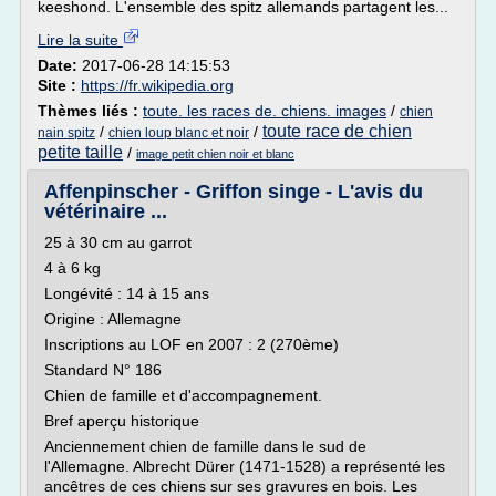
keeshond. L'ensemble des spitz allemands partagent les...
Lire la suite
Date:
2017-06-28 14:15:53
Site :
https://fr.wikipedia.org
Thèmes liés :
toute. les races de. chiens. images
/
chien
toute race de chien
/
/
nain spitz
chien loup blanc et noir
petite taille
/
image petit chien noir et blanc
Affenpinscher - Griffon singe - L'avis du
vétérinaire ...
25 à 30 cm au garrot
4 à 6 kg
Longévité : 14 à 15 ans
Origine : Allemagne
Inscriptions au LOF en 2007 : 2 (270ème)
Standard N° 186
Chien de famille et d'accompagnement.
Bref aperçu historique
Anciennement chien de famille dans le sud de
l'Allemagne. Albrecht Dürer (1471-1528) a représenté les
ancêtres de ces chiens sur ses gravures en bois. Les