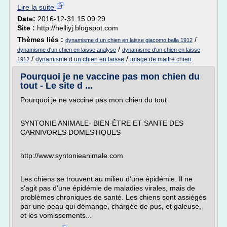
Lire la suite
Date:
2016-12-31 15:09:29
Site :
http://helliyj.blogspot.com
Thèmes liés :
/
dynamisme d un chien en laisse giacomo balla 1912
/
dynamisme d'un chien en laisse analyse
dynamisme d'un chien en laisse
/
/
dynamisme d un chien en laisse
image de maitre chien
1912
Pourquoi je ne vaccine pas mon chien du
tout - Le site d ...
Pourquoi je ne vaccine pas mon chien du tout
SYNTONIE ANIMALE- BIEN-ÊTRE ET SANTE DES
CARNIVORES DOMESTIQUES
http://www.syntonieanimale.com
Les chiens se trouvent au milieu d'une épidémie. Il ne
s'agit pas d'une épidémie de maladies virales, mais de
problèmes chroniques de santé. Les chiens sont assiégés
par une peau qui démange, chargée de pus, et galeuse,
et les vomissements...