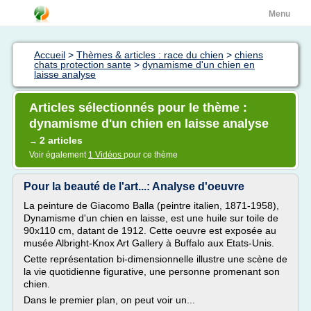
Menu
Accueil
>
Thèmes & articles : race du chien
>
chiens
chats protection sante
>
dynamisme d'un chien en
laisse analyse
Articles sélectionnés pour le thème :
dynamisme d'un chien en laisse analyse
2 articles
→
Voir également
1 Vidéos
pour ce thème
Pour la beauté de l'art...: Analyse d'oeuvre
La peinture de Giacomo Balla (peintre italien, 1871-1958),
Dynamisme d'un chien en laisse, est une huile sur toile de
90x110 cm, datant de 1912. Cette oeuvre est exposée au
musée Albright-Knox Art Gallery à Buffalo aux Etats-Unis.
Cette représentation bi-dimensionnelle illustre une scène de
la vie quotidienne figurative, une personne promenant son
chien.
Dans le premier plan, on peut voir un...