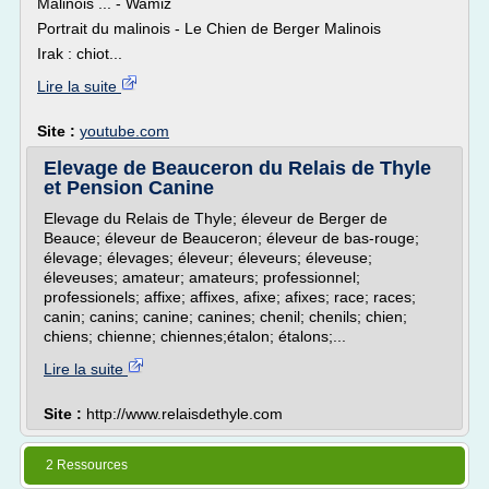
Malinois ... - Wamiz
Portrait du malinois - Le Chien de Berger Malinois
Irak : chiot...
Lire la suite
Site :
youtube.com
Elevage de Beauceron du Relais de Thyle
et Pension Canine
Elevage du Relais de Thyle; éleveur de Berger de
Beauce; éleveur de Beauceron; éleveur de bas-rouge;
élevage; élevages; éleveur; éleveurs; éleveuse;
éleveuses; amateur; amateurs; professionnel;
professionels; affixe; affixes, afixe; afixes; race; races;
canin; canins; canine; canines; chenil; chenils; chien;
chiens; chienne; chiennes;étalon; étalons;...
Lire la suite
Site :
http://www.relaisdethyle.com
2 Ressources