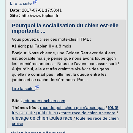
Lire la suite
Date:
2017-07-01 17:58:41
Site :
http://www.toplien.fr
Pourquoi la socialisation du chien est-elle
importante ...
Vous pouvez utiliser ces mots-clés HTML :
#1 écrit par Fabien Il y a 8 mois
Bonjour. Notre chienne, une Golden Retriever de 4 ans,
est adorable mais je pense que nous avons loupé qqch
les premières années... Nous ne l'avons pas assez sorti !
Aujourd'hui, elle est très craintive vis-à-vis des gens
qu'elle ne connaît pas : elle met la queue entre les
jambes et se cache derrière nous. Pas...
Lire la suite
Site :
eduquersonchien.com
toute
Thèmes liés :
race de petit chien qui n'aboie pas
/
les race de petit chien
/
toute race de chien a vendre
/
elevage de chien toutes race
/
toute les race de chien
croise