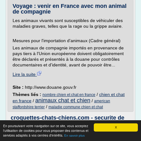
Voyage : venir en France avec mon animal
de compagnie
Les animaux vivants sont susceptibles de véhiculer des
maladies graves, telles que la rage ou la grippe aviaire.
Mesures pour l'importation d'animaux (Cadre général)
Les animaux de compagnie importés en provenance de
pays tiers à l'Union européenne doivent obligatoirement
être déclarés et présentés à la douane pour contrôles
documentaires et d'identité, avant de pouvoir être...
Lire la suite
Site :
http://www.douane.gouv.fr
Thèmes liés :
/
chien et chat
nombre chien et chat en france
animaux chat et chien
en france
/
/
american
/
staffordshire terrier
maladie commune chien et chat
croquettes-chats-chiens.com - securite de
la nourriture ...
En poursuivant votre navigation sur ce site, vous acceptez
X
l'utilisation de cookies pour vous proposer des contenus et
services adaptés à vos centres d'intérêts.
En savoir plus