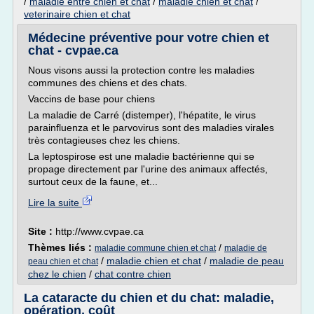
/
maladie entre chien et chat
/
maladie chien et chat
/
veterinaire chien et chat
Médecine préventive pour votre chien et
chat - cvpae.ca
Nous visons aussi la protection contre les maladies
communes des chiens et des chats.
Vaccins de base pour chiens
La maladie de Carré (distemper), l'hépatite, le virus
parainfluenza et le parvovirus sont des maladies virales
très contagieuses chez les chiens.
La leptospirose est une maladie bactérienne qui se
propage directement par l'urine des animaux affectés,
surtout ceux de la faune, et...
Lire la suite
Site :
http://www.cvpae.ca
Thèmes liés :
/
maladie commune chien et chat
maladie de
/
maladie chien et chat
/
maladie de peau
peau chien et chat
chez le chien
/
chat contre chien
La cataracte du chien et du chat: maladie,
opération, coût