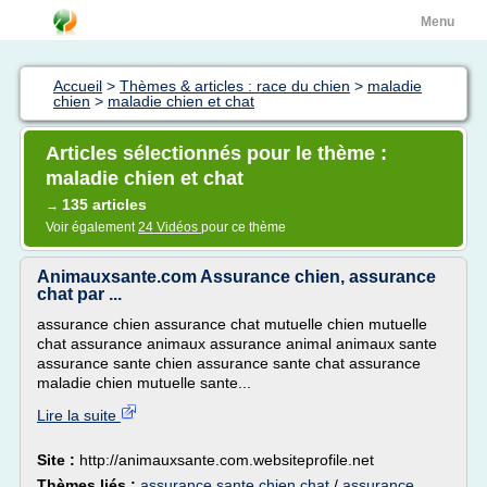
Menu
Accueil
>
Thèmes & articles : race du chien
>
maladie
chien
>
maladie chien et chat
Articles sélectionnés pour le thème :
maladie chien et chat
135 articles
→
Voir également
24 Vidéos
pour ce thème
Animauxsante.com Assurance chien, assurance
chat par ...
assurance chien assurance chat mutuelle chien mutuelle
chat assurance animaux assurance animal animaux sante
assurance sante chien assurance sante chat assurance
maladie chien mutuelle sante...
Lire la suite
Site :
http://animauxsante.com.websiteprofile.net
Thèmes liés :
assurance sante chien chat
/
assurance