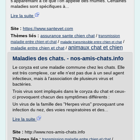
s'apparentant à ce que l'on appelle des rhumes. Certaines
maladies sont spécifiques à...
Lire la suite
Site :
https://www.santevet.com
Thèmes liés :
assurance sante chien chat
/
transmission
/
/
maladie entre chien et chat
maladie transmissible entre chien et chat
animaux chat et chien
maladie entre chien et chat
/
Maladies des chats. - nos-amis-chats.info
Le coryza est une maladie commune chez les chats. Elle
est très complexe, car elle n'est pas due à un seul agent
infectieux, mais à l'association de plusieurs virus et
bactéries.
Trois virus sont impliqués dans le coryza du chat et ceux-
ci provoquent chacun des symptômes différents :
Un virus de la famille des "Herpes virus" provoquant une
infection du nez, des voies respiratoires et des...
Lire la suite
Site :
http://www.nos-amis-chats.info
Thèmes liés :
/
transmission maladie entre chien et chat