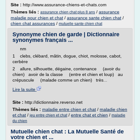
Site :
http://www.assurance-chiens-et-chats.com
Thèmes liés :
/
assurance
assurance chien chat plus 8 ans
maladie pour chien et chat
/
assurance sante chien chat
/
chien chat assurances
/
mutuelle sante chien chat
Synonyme chien de garde | Dictionnaire
synonymes français ...
nm
1 clebs, clébard, mâtin, dogue, chiot, molosse, cabot,
cerbère
2 allure, silhouette, dégaine, contenance (avoir du
chien) avoir de la classe (entre et chien et loup) au
crépuscule (malade comme un chien) très...
Lire la suite
Site :
http://dictionnaire.reverso.net
Thèmes liés :
maladie entre chien et chat
/
maladie chien
et chat
/
/
entre chat et chien
/
jeu entre chien et chat
maladie
du chien
Mutuelle chien chat : La Mutuelle Santé de
votre chien et ...