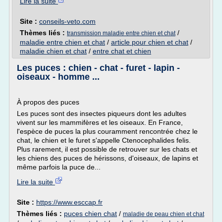
Lire la suite
Site :
conseils-veto.com
Thèmes liés :
/
transmission maladie entre chien et chat
maladie entre chien et chat
/
article pour chien et chat
/
maladie chien et chat
/
entre chat et chien
Les puces : chien - chat - furet - lapin -
oiseaux - homme ...
À propos des puces
Les puces sont des insectes piqueurs dont les adultes
vivent sur les mammifères et les oiseaux. En France,
l'espèce de puces la plus couramment rencontrée chez le
chat, le chien et le furet s'appelle Ctenocephalides felis.
Plus rarement, il est possible de retrouver sur les chats et
les chiens des puces de hérissons, d'oiseaux, de lapins et
même parfois la puce de...
Lire la suite
Site :
https://www.esccap.fr
Thèmes liés :
puces chien chat
/
maladie de peau chien et chat