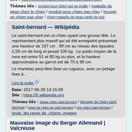
Thèmes liés :
/
maladie de
produit pour chien qui se gratte
peau chez le chien
/
produit pour chien pas cher
/
trouver
un chien pas cher
/
chien maladie de peau perte de poil
Saint-bernard — Wikipédia
Le saint-bernard est un chien ayant une grosse tête. Le
représentant plus massif qui ait été enregistré présentait
une hauteur de 107 cm , 89 cm au niveau des épaules,
2,59 cm de long et pesait 100 kg . Le poids moyen de la
race est entre 51 et 80 kg ou plus, et la hauteur
approximative au garrot est de 70 à 90 cm.
Le manteau peut être lisse ou rugueux, avec un pelage
lisse à...
Lire la suite
Date:
2017-06-28 14:15:09
Site :
https://fr.wikipedia.org
Thèmes liés :
/
elevage de chien saint
image chien saint bernard
/
/
/
bernard
photo de chien de saint bernard
prix chien saint bernard
toute. les races de. chiens. images
Mauvaise image du Berger Allemand |
Valcreuse