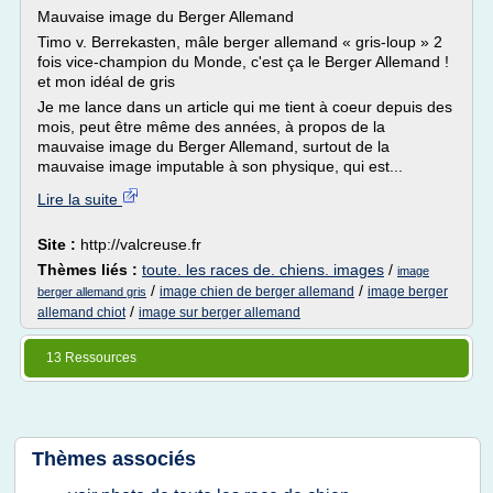
Mauvaise image du Berger Allemand
Timo v. Berrekasten, mâle berger allemand « gris-loup » 2
fois vice-champion du Monde, c'est ça le Berger Allemand !
et mon idéal de gris
Je me lance dans un article qui me tient à coeur depuis des
mois, peut être même des années, à propos de la
mauvaise image du Berger Allemand, surtout de la
mauvaise image imputable à son physique, qui est...
Lire la suite
Site :
http://valcreuse.fr
Thèmes liés :
toute. les races de. chiens. images
/
image
/
/
image chien de berger allemand
image berger
berger allemand gris
/
allemand chiot
image sur berger allemand
13 Ressources
Thèmes associés