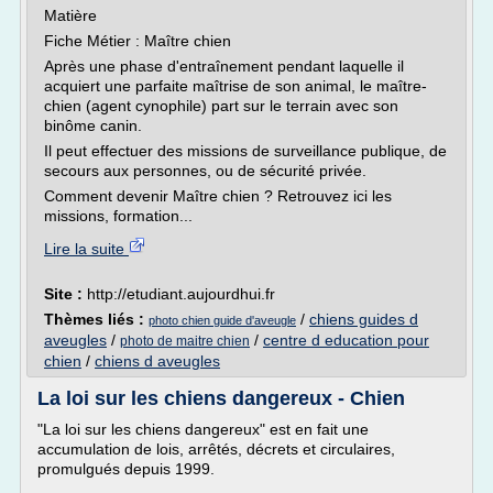
Matière
Fiche Métier : Maître chien
Après une phase d'entraînement pendant laquelle il
acquiert une parfaite maîtrise de son animal, le maître-
chien (agent cynophile) part sur le terrain avec son
binôme canin.
Il peut effectuer des missions de surveillance publique, de
secours aux personnes, ou de sécurité privée.
Comment devenir Maître chien ? Retrouvez ici les
missions, formation...
Lire la suite
Site :
http://etudiant.aujourdhui.fr
Thèmes liés :
/
chiens guides d
photo chien guide d'aveugle
aveugles
/
/
centre d education pour
photo de maitre chien
chien
/
chiens d aveugles
La loi sur les chiens dangereux - Chien
"La loi sur les chiens dangereux" est en fait une
accumulation de lois, arrêtés, décrets et circulaires,
promulgués depuis 1999.