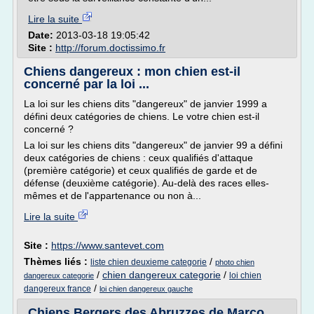
Lire la suite
Date:
2013-03-18 19:05:42
Site :
http://forum.doctissimo.fr
Chiens dangereux : mon chien est-il
concerné par la loi ...
La loi sur les chiens dits "dangereux" de janvier 1999 a
défini deux catégories de chiens. Le votre chien est-il
concerné ?
La loi sur les chiens dits "dangereux" de janvier 99 a défini
deux catégories de chiens : ceux qualifiés d'attaque
(première catégorie) et ceux qualifiés de garde et de
défense (deuxième catégorie). Au-delà des races elles-
mêmes et de l'appartenance ou non à...
Lire la suite
Site :
https://www.santevet.com
Thèmes liés :
/
liste chien deuxieme categorie
photo chien
/
chien dangereux categorie
/
loi chien
dangereux categorie
/
dangereux france
loi chien dangereux gauche
Chiens Bergers des Abruzzes de Marco