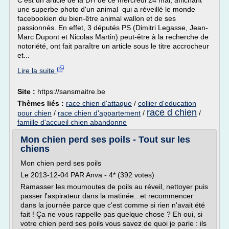
C'est un article de la DH de ce mercredi 24 mai, affichant
une superbe photo d'un animal qui a réveillé le monde
facebookien du bien-être animal wallon et de ses
passionnés. En effet, 3 députés PS (Dimitri Legasse, Jean-
Marc Dupont et Nicolas Martin) peut-être à la recherche de
notoriété, ont fait paraître un article sous le titre accrocheur
et...
Lire la suite
Site :
https://sansmaitre.be
Thèmes liés :
race chien d'attaque
/
collier d'education
race d chien
pour chien
/
race chien d'appartement
/
/
famille d'accueil chien abandonne
Mon chien perd ses poils - Tout sur les
chiens
Mon chien perd ses poils
Le 2013-12-04 PAR Anva - 4* (392 votes)
Ramasser les moumoutes de poils au réveil, nettoyer puis
passer l'aspirateur dans la matinée...et recommencer
dans la journée parce que c'est comme si rien n'avait été
fait ! Ça ne vous rappelle pas quelque chose ? Eh oui, si
votre chien perd ses poils vous savez de quoi je parle : ils