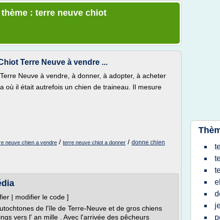
 thème : terre neuve chiot
hiot Terre Neuve à vendre ...
Terre Neuve à vendre, à donner, à adopter, à acheter
où il était autrefois un chien de traineau. Il mesure
Thèm
/
/
donne chien
rre neuve chien a vendre
terre neuve chiot a donner
t
t
t
e
édia
d
ier | modifier le code ]
j
tochtones de l'île de Terre-Neuve et de gros chiens
ings vers l' an mille . Avec l'arrivée des pêcheurs
p