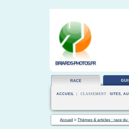
BRIARDS-PHOTOS.FR
GUI
RACE
ACCUEIL
| CLASSEMENT :
SITES
,
AU
Accueil
>
Thèmes & articles : race du