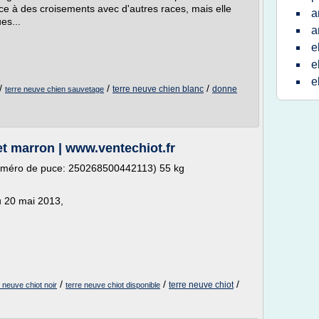
ce à des croisements avec d'autres races, mais elle
a
es...
a
e
e
e
/
/
/
terre neuve chien blanc
donne
terre neuve chien sauvetage
et marron | www.ventechiot.fr
numéro de puce: 250268500442113) 55 kg
du 20 mai 2013,
/
/
/
terre neuve chiot
e neuve chiot noir
terre neuve chiot disponible