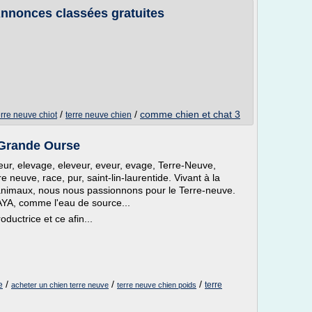
 Annonces classées gratuites
/
/
comme chien et chat 3
erre neuve chiot
terre neuve chien
 Grande Ourse
eur, elevage, eleveur, eveur, evage, Terre-Neuve,
 neuve, race, pur, saint-lin-laurentide. Vivant à la
animaux, nous nous passionnons pour le Terre-neuve.
YA, comme l'eau de source...
ductrice et ce afin...
/
/
/
e
terre
acheter un chien terre neuve
terre neuve chien poids