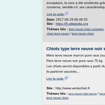
européens, la race a été améliorée grâ
conserva, semble-t-il, ses caractéristiqu
Lire la suite
Date:
2017-06-29 06:48:33
Site :
https://fr.wikipedia.org
Thèmes liés :
terre neuve chien caractere
/
chien terre neuve
terre neuve chien
Chiots type terre neuve noir 
Mère terre neuve marron pure race (
Père terre neuve noir pure race 75 kg
Les chiots seront disponibles a partir 
ils partiront vaccinés,...
Lire la suite
Site :
http://www.ventechiot.fr
Thèmes liés :
/
terre neuve chiot marron
terr
terre neuve chien