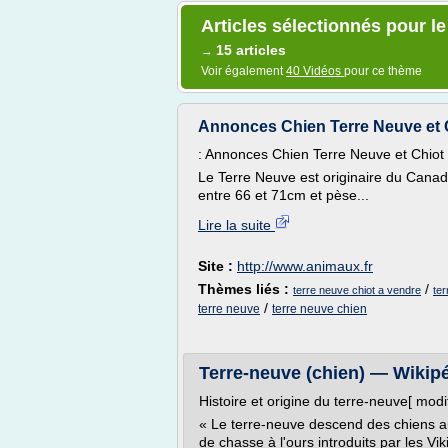
Articles sélectionnés pour le
15 articles
→
Voir également
40 Vidéos
pour ce thème
Annonces Chien Terre Neuve et C
: Annonces Chien Terre Neuve et Chiot 
Le Terre Neuve est originaire du Canada 
entre 66 et 71cm et pèse...
Lire la suite
Site :
http://www.animaux.fr
Thèmes liés :
/
terre neuve chiot a vendre
te
/
terre neuve
terre neuve chien
Terre-neuve (chien) — Wikip
Histoire et origine du terre-neuve[ modif
« Le terre-neuve descend des chiens au
de chasse à l'ours introduits par les Vik