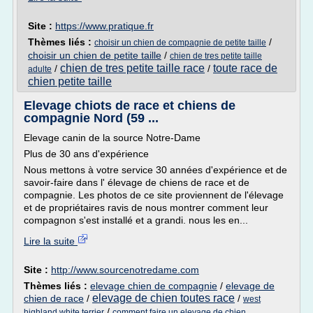
Site :
https://www.pratique.fr
Thèmes liés :
/
choisir un chien de compagnie de petite taille
choisir un chien de petite taille
/
chien de tres petite taille
chien de tres petite taille race
toute race de
/
/
adulte
chien petite taille
Elevage chiots de race et chiens de
compagnie Nord (59 ...
Elevage canin de la source Notre-Dame
Plus de 30 ans d'expérience
Nous mettons à votre service 30 années d'expérience et de
savoir-faire dans l' élevage de chiens de race et de
compagnie. Les photos de ce site proviennent de l'élevage
et de propriétaires ravis de nous montrer comment leur
compagnon s'est installé et a grandi. nous les en...
Lire la suite
Site :
http://www.sourcenotredame.com
Thèmes liés :
elevage chien de compagnie
/
elevage de
elevage de chien toutes race
chien de race
/
/
west
/
highland white terrier
comment faire un elevage de chien