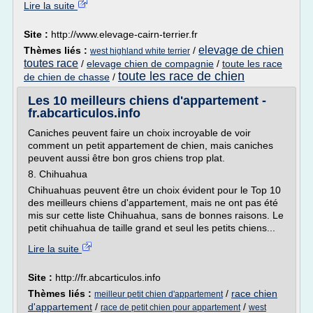
Lire la suite
Site :
http://www.elevage-cairn-terrier.fr
elevage de chien
Thèmes liés :
/
west highland white terrier
toutes race
/
elevage chien de compagnie
/
toute les race
toute les race de chien
de chien de chasse
/
Les 10 meilleurs chiens d'appartement -
fr.abcarticulos.info
Caniches peuvent faire un choix incroyable de voir
comment un petit appartement de chien, mais caniches
peuvent aussi être bon gros chiens trop plat.
8. Chihuahua
Chihuahuas peuvent être un choix évident pour le Top 10
des meilleurs chiens d'appartement, mais ne ont pas été
mis sur cette liste Chihuahua, sans de bonnes raisons. Le
petit chihuahua de taille grand et seul les petits chiens...
Lire la suite
Site :
http://fr.abcarticulos.info
Thèmes liés :
/
race chien
meilleur petit chien d'appartement
d'appartement
/
/
race de petit chien pour appartement
west