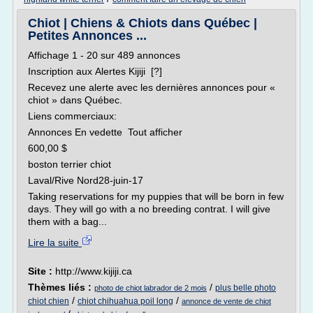
Chiot | Chiens & Chiots dans Québec |
Petites Annonces ...
Affichage 1 - 20 sur 489 annonces
Inscription aux Alertes Kijiji [?]
Recevez une alerte avec les dernières annonces pour «
chiot » dans Québec.
Liens commerciaux:
Annonces En vedette Tout afficher
600,00 $
boston terrier chiot
Laval/Rive Nord28-juin-17
Taking reservations for my puppies that will be born in few
days. They will go with a no breeding contrat. I will give
them with a bag...
Lire la suite
Site :
http://www.kijiji.ca
Thèmes liés :
/
plus belle photo
photo de chiot labrador de 2 mois
/
/
chiot chien
chiot chihuahua poil long
annonce de vente de chiot