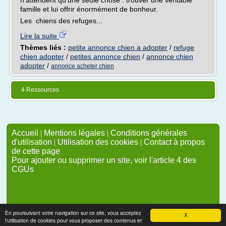
n'attendent qu'une seule chose : trouver une véritable
famille et lui offrir énormément de bonheur.
Les chiens des refuges...
Lire la suite
Thèmes liés :
petite annonce chien a adopter
/
refuge
chien adopter
/
petites annonce chien
/
annonce chien
adopter
/
annonce acheter chien
4 Ressources
Accueil
|
Mentions légales
|
Conditions générales
d'utilisation
|
Utilisation des cookies
|
Contact à propos
de cette page
Pour ajouter ou supprimer un site, voir l'article 4 des
CGUs
En poursuivant votre navigation sur ce site, vous acceptez
X
l'utilisation de cookies pour vous proposer des contenus et