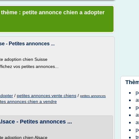
e thème : petite annonce chien a adopter
e - Petites annonces ...
te adoption chien Suisse
fichez vos petites annonces...
Thèm
p
adopter
/
petites annonces vente chiens
/
petites annonces
a
ites annonces chien a vendre
p
a
lsace - Petites annonces ...
a
p
t
te adoption chien Alsace