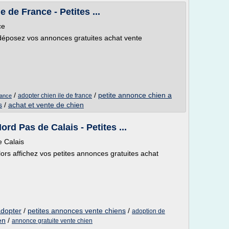
 de France - Petites ...
ce
déposez vos annonces gratuites achat vente
/
/
petite annonce chien a
adopter chien ile de france
rance
s
/
achat et vente de chien
rd Pas de Calais - Petites ...
e Calais
lors affichez vos petites annonces gratuites achat
adopter
/
petites annonces vente chiens
/
adoption de
en
/
annonce gratuite vente chien