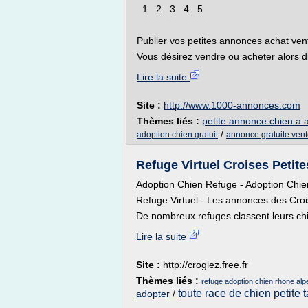
1 2 3 4 5
Publier vos petites annonces achat ven
Vous désirez vendre ou acheter alors di
Lire la suite
Site :
http://www.1000-annonces.com
Thèmes liés :
petite annonce chien a 
/
adoption chien gratuit
annonce gratuite vent
Refuge Virtuel Croises Petites
Adoption Chien Refuge - Adoption Chie
Refuge Virtuel - Les annonces des Crois
De nombreux refuges classent leurs chi
Lire la suite
Site :
http://crogiez.free.fr
Thèmes liés :
refuge adoption chien rhone alp
toute race de chien petite t
adopter
/