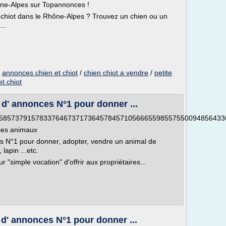
ône-Alpes sur Topannonces !
 chiot dans le Rhône-Alpes ? Trouvez un chien ou un
..
/
annonces chien et chiot
/
chien chiot a vendre
/
petite
t chiot
d' annonces N°1 pour donner ...
58573791578337646737173645784571056665598557550094856433
ces animaux
es N°1 pour donner, adopter, vendre un animal de
lapin ...etc.
r "simple vocation" d'offrir aux propriétaires...
d' annonces N°1 pour donner ...