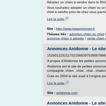
Adoptez un chien à vendre dans le Rh
Vous souhaitez adopter un chien ou un
chiot à vendre près de chez vous parmi.
Lire la suite
Site :
http://www.topannonces.fr
Thèmes liés :
adoption chien ou chiot
annonce chien a adopter
/
vente chien e
Annonces Anidonne - Le site 
1526012232117521068397539057866
A propos d'Anidonne les petites annon
Anidonne est le site de petites annonc
compagnie, chien , chiot , chat , chaton, 
Crée en 2004 le site avait à l'origine pou
Lire la suite
Site :
anidonne.com
Annonces Anidonne - Le site 