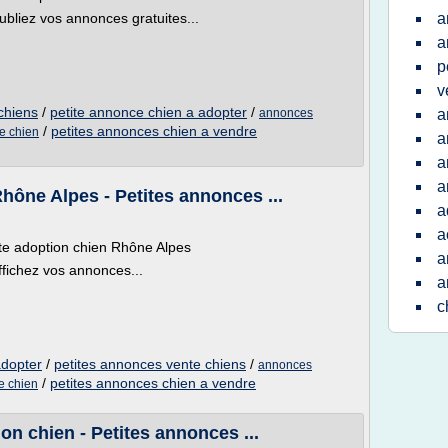
ubliez vos annonces gratuites...
a
a
p
v
chiens
/
petite annonce chien a adopter
/
annonces
a
/
petites annonces chien a vendre
e chien
a
a
a
hône Alpes - Petites annonces ...
a
a
nte adoption chien Rhône Alpes
a
ffichez vos annonces...
a
c
adopter
/
petites annonces vente chiens
/
annonces
/
petites annonces chien a vendre
e chien
n chien - Petites annonces ...