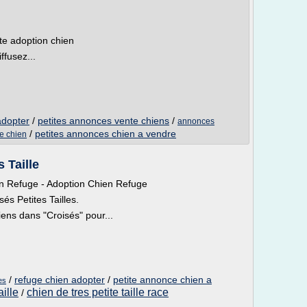
te adoption chien
ffusez...
adopter
/
petites annonces vente chiens
/
annonces
/
petites annonces chien a vendre
e chien
 Taille
n Refuge - Adoption Chien Refuge
és Petites Tailles.
ens dans "Croisés" pour...
/
refuge chien adopter
/
petite annonce chien a
es
aille
chien de tres petite taille race
/