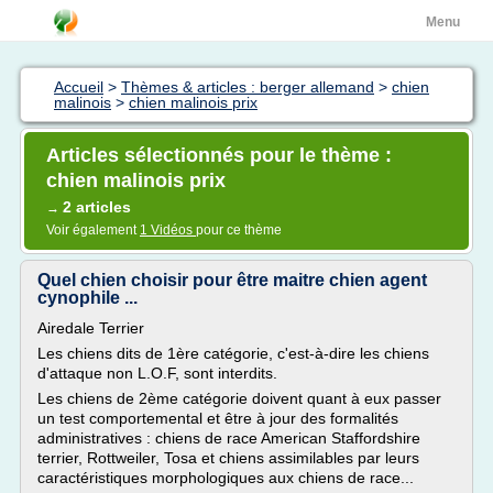
Menu
Accueil
>
Thèmes & articles : berger allemand
>
chien
malinois
>
chien malinois prix
Articles sélectionnés pour le thème :
chien malinois prix
2 articles
→
Voir également
1 Vidéos
pour ce thème
Quel chien choisir pour être maitre chien agent
cynophile ...
Airedale Terrier
Les chiens dits de 1ère catégorie, c'est-à-dire les chiens
d'attaque non L.O.F, sont interdits.
Les chiens de 2ème catégorie doivent quant à eux passer
un test comportemental et être à jour des formalités
administratives : chiens de race American Staffordshire
terrier, Rottweiler, Tosa et chiens assimilables par leurs
caractéristiques morphologiques aux chiens de race...