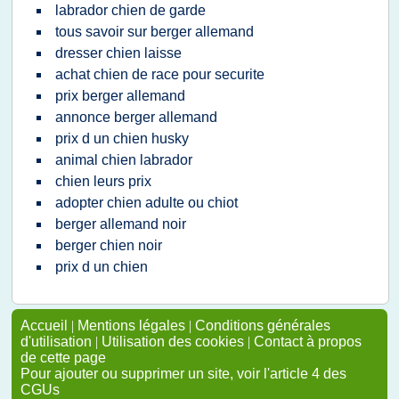
labrador chien de garde
tous savoir sur berger allemand
dresser chien laisse
achat chien de race pour securite
prix berger allemand
annonce berger allemand
prix d un chien husky
animal chien labrador
chien leurs prix
adopter chien adulte ou chiot
berger allemand noir
berger chien noir
prix d un chien
Accueil
|
Mentions légales
|
Conditions générales
d'utilisation
|
Utilisation des cookies
|
Contact à propos
de cette page
Pour ajouter ou supprimer un site, voir l'article 4 des
CGUs