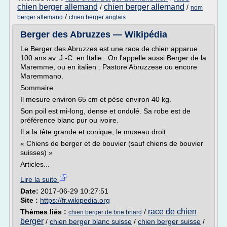
chien berger allemand
chien berger allemand
/
/
nom
/
berger allemand
chien berger anglais
Berger des Abruzzes — Wikipédia
Le Berger des Abruzzes est une race de chien apparue
100 ans av. J.-C. en Italie . On l'appelle aussi Berger de la
Maremme, ou en italien : Pastore Abruzzese ou encore
Maremmano.
Sommaire
Il mesure environ 65 cm et pèse environ 40 kg.
Son poil est mi-long, dense et ondulé. Sa robe est de
préférence blanc pur ou ivoire.
Il a la tête grande et conique, le museau droit.
« Chiens de berger et de bouvier (sauf chiens de bouvier
suisses) »
Articles...
Lire la suite
Date:
2017-06-29 10:27:51
Site :
https://fr.wikipedia.org
race de chien
Thèmes liés :
/
chien berger de brie briard
berger
/
chien berger blanc suisse
/
chien berger suisse
/