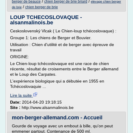
/
/
berger de beauce
chien berger de brie briard
elevage chien berger
/
chien berger de brie
de brie
LOUP TCHECOSLOVAQUE -
alsanmalinois.be
Ceskoslovenský Vlcak ( Le Chien-loup tchécoslovaque) :
Groupe 1: Les chiens de Berger et Bouvier.
Utilisation : Chien d'utilité et de berger avec épreuve de
travail
ORIGINE:
Le Chien-loup tchécoslovaque est une race de chien
récente, résultat de croisements entre le Berger allemand
et le Loup des Carpates.
L'expérience biologique qui a débutée en 1955 en
Tchécoslovaquie ...
Lire la suite
Date:
2014-04-20 19:18:15
Site :
http://www.alsanmalinois.be
mon-berger-allemand.com - Accueil
Gourde de voyage avec un embout à bille, qu'on peut
emmener partout. Contenance de 500 ml.