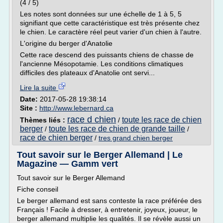
(4 / 5)
Les notes sont données sur une échelle de 1 à 5, 5
signifiant que cette caractéristique est très présente chez
le chien. Le caractère réel peut varier d'un chien à l'autre.
L'origine du berger d'Anatolie
Cette race descend des puissants chiens de chasse de
l'ancienne Mésopotamie. Les conditions climatiques
difficiles des plateaux d'Anatolie ont servi...
Lire la suite
Date:
2017-05-28 19:38:14
Site :
http://www.lebernard.ca
race d chien
toute les race de chien
Thèmes liés :
/
berger
toute les race de chien de grande taille
/
/
race de chien berger
/
tres grand chien berger
Tout savoir sur le Berger Allemand | Le
Magazine — Gamm vert
Tout savoir sur le Berger Allemand
Fiche conseil
Le berger allemand est sans conteste la race préférée des
Français ! Facile à dresser, à entretenir, joyeux, joueur, le
berger allemand multiplie les qualités. Il se révèle aussi un