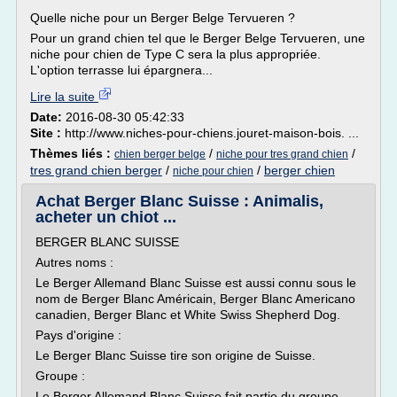
Quelle niche pour un Berger Belge Tervueren ?
Pour un grand chien tel que le Berger Belge Tervueren, une
niche pour chien de Type C sera la plus appropriée.
L'option terrasse lui épargnera...
Lire la suite
Date:
2016-08-30 05:42:33
Site :
http://www.niches-pour-chiens.jouret-maison-bois. ...
Thèmes liés :
/
/
chien berger belge
niche pour tres grand chien
tres grand chien berger
/
/
berger chien
niche pour chien
Achat Berger Blanc Suisse : Animalis,
acheter un chiot ...
BERGER BLANC SUISSE
Autres noms :
Le Berger Allemand Blanc Suisse est aussi connu sous le
nom de Berger Blanc Américain, Berger Blanc Americano
canadien, Berger Blanc et White Swiss Shepherd Dog.
Pays d'origine :
Le Berger Blanc Suisse tire son origine de Suisse.
Groupe :
Le Berger Allemand Blanc Suisse fait partie du groupe