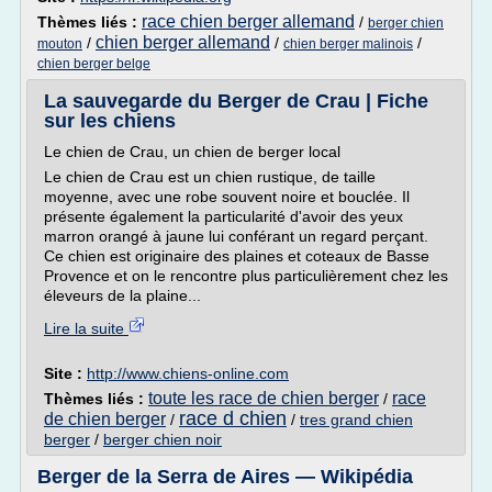
race chien berger allemand
Thèmes liés :
/
berger chien
chien berger allemand
/
/
/
mouton
chien berger malinois
chien berger belge
La sauvegarde du Berger de Crau | Fiche
sur les chiens
Le chien de Crau, un chien de berger local
Le chien de Crau est un chien rustique, de taille
moyenne, avec une robe souvent noire et bouclée. Il
présente également la particularité d'avoir des yeux
marron orangé à jaune lui conférant un regard perçant.
Ce chien est originaire des plaines et coteaux de Basse
Provence et on le rencontre plus particulièrement chez les
éleveurs de la plaine...
Lire la suite
Site :
http://www.chiens-online.com
toute les race de chien berger
race
Thèmes liés :
/
race d chien
de chien berger
/
/
tres grand chien
berger
/
berger chien noir
Berger de la Serra de Aires — Wikipédia