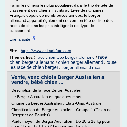
Parmi les chiens les plus populaire, dans le trio de tête de
classement des chiens inscrits au Livre des Origines
Français depuis de nombreuses années, le berger
allemand apparait également souvent en tête de liste des
races de chiens les plus intelligents (ce type de
classement...
Lire la suite
Site :
https://www.animal-fute.com
race
Thèmes liés :
race chien type berger allemand
/
chien berger allemand
chien berger allemand
toute
/
/
les race de chien berger
/
berger allemand race
Vente, vend chiots Berger Australien à
vendre, bébé chien ...
Description de la race Berger Australien :
Le Berger Australien en quelques mots :
Origine du Berger Australien : Etats-Unis, Australie.
Classification du Berger Australien : Groupe 1 (Chien de
Berger et de Bouvier).
Poids moyen du Berger Australien : De 20 à 25 kg pour
un mâle, et de 18 à 22 kg pour une femelle.