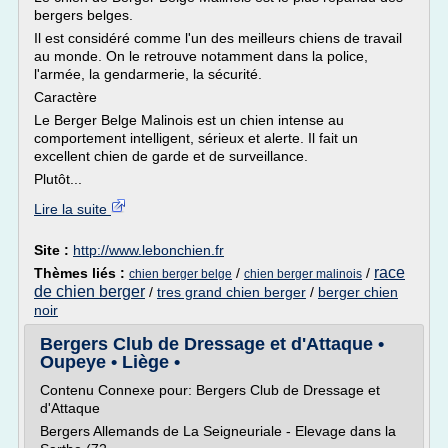
bergers belges.
Il est considéré comme l'un des meilleurs chiens de travail
au monde. On le retrouve notamment dans la police,
l'armée, la gendarmerie, la sécurité.
Caractère
Le Berger Belge Malinois est un chien intense au
comportement intelligent, sérieux et alerte. Il fait un
excellent chien de garde et de surveillance.
Plutôt...
Lire la suite
Site :
http://www.lebonchien.fr
race
Thèmes liés :
/
/
chien berger belge
chien berger malinois
de chien berger
/
tres grand chien berger
/
berger chien
noir
Bergers Club de Dressage et d'Attaque •
Oupeye • Liège •
Contenu Connexe pour: Bergers Club de Dressage et
d'Attaque
Bergers Allemands de La Seigneuriale - Elevage dans la