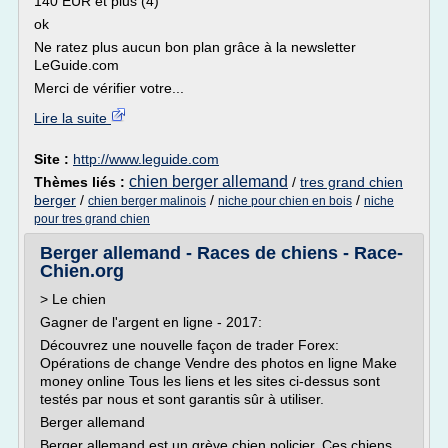
140 EUR et plus (4)
ok
Ne ratez plus aucun bon plan grâce à la newsletter
LeGuide.com
Merci de vérifier votre...
Lire la suite
Site :
http://www.leguide.com
chien berger allemand
Thèmes liés :
/
tres grand chien
berger
/
/
/
chien berger malinois
niche pour chien en bois
niche
pour tres grand chien
Berger allemand - Races de chiens - Race-
Chien.org
> Le chien
Gagner de l'argent en ligne - 2017:
Découvrez une nouvelle façon de trader Forex:
Opérations de change Vendre des photos en ligne Make
money online Tous les liens et les sites ci-dessus sont
testés par nous et sont garantis sûr à utiliser.
Berger allemand
Berger allemand est un grève chien policier. Ces chiens