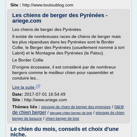
Site :
http://www.toutoublog.com
Les chiens de berger des Pyrénées -
ariege.com
Les chiens de berger des Pyrénées
Il existe de nombreuses races de chiens de berger mais
les plus répandues dans les Pyrénées sont le Border
Collie, le Berger des Pyrénées (usuellement nommé à tort
Labrit) et le Montagne des Pyrénées (le Patou).
Le Border Collie
D'origine écossaise, il est consideré par de nombreux
bergers comme le meilleur chien pour rassembler et
conduire les...
Lire la suite
Date:
2017-07-01 16:54:49
Site :
http://www.ariege.com
race
Thèmes liés :
/
elevage de chien de berger des pyrenees
de chien berger
/
/
elevage de chien
elevage chien berger de brie
/
berger de beauce
chien berger de brie
Le chien du mois, conseils et choix d'une
niche.