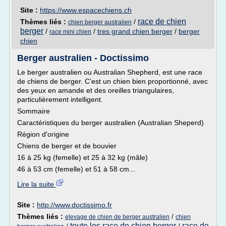
Site :
https://www.espacechiens.ch
race de chien
Thèmes liés :
/
chien berger australien
berger
/
/
tres grand chien berger
/
berger
race mini chien
chien
Berger australien - Doctissimo
Le berger australien ou Australian Shepherd, est une race
de chiens de berger. C'est un chien bien proportionné, avec
des yeux en amande et des oreilles triangulaires,
particulièrement intelligent.
Sommaire
Caractéristiques du berger australien (Australian Sheperd)
Région d'origine
Chiens de berger et de bouvier
16 à 25 kg (femelle) et 25 à 32 kg (mâle)
46 à 53 cm (femelle) et 51 à 58 cm...
Lire la suite
Site :
http://www.doctissimo.fr
Thèmes liés :
/
elevage de chien de berger australien
chien
toute les race de chien berger
race de