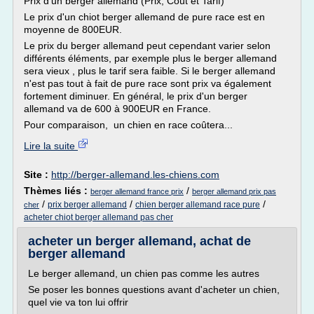
Prix d'un berger allemand (Prix, Coût et Tarif)
Le prix d'un chiot berger allemand de pure race est en
moyenne de 800EUR.
Le prix du berger allemand peut cependant varier selon
différents éléments, par exemple plus le berger allemand
sera vieux , plus le tarif sera faible. Si le berger allemand
n'est pas tout à fait de pure race sont prix va également
fortement diminuer. En général, le prix d'un berger
allemand va de 600 à 900EUR en France.
Pour comparaison, un chien en race coûtera...
Lire la suite
Site :
http://berger-allemand.les-chiens.com
Thèmes liés :
/
berger allemand france prix
berger allemand prix pas
/
/
/
prix berger allemand
chien berger allemand race pure
cher
acheter chiot berger allemand pas cher
acheter un berger allemand, achat de
berger allemand
Le berger allemand, un chien pas comme les autres
Se poser les bonnes questions avant d'acheter un chien,
quel vie va ton lui offrir