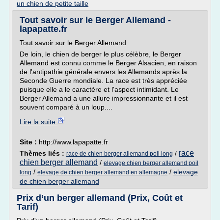
un chien de petite taille
Tout savoir sur le Berger Allemand -
lapapatte.fr
Tout savoir sur le Berger Allemand
De loin, le chien de berger le plus célèbre, le Berger
Allemand est connu comme le Berger Alsacien, en raison
de l'antipathie générale envers les Allemands après la
Seconde Guerre mondiale. La race est très appréciée
puisque elle a le caractère et l'aspect intimidant. Le
Berger Allemand a une allure impressionnante et il est
souvent comparé à un loup....
Lire la suite
Site :
http://www.lapapatte.fr
race
Thèmes liés :
/
race de chien berger allemand poil long
chien berger allemand
/
elevage chien berger allemand poil
/
/
elevage
long
elevage de chien berger allemand en allemagne
de chien berger allemand
Prix d’un berger allemand (Prix, Coût et
Tarif)