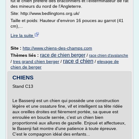
fut le chien préféré des braconniers et l'exterminateur de rat
des mineurs du nord de l'Angleterre.
Site: http://www.bedlingtons.org.uk/
Taille et poids: Hauteur d'environ 16 pouces au garrot (41
cm),...
Lire la suite
Site :
http://www.chiens-des-champs.com
race de chien berger
Thèmes liés :
/
race chien d'avalanche
race d chien
/
tres grand chien berger
/
/
elevage de
chien de berger
CHIENS
Stand C13
Le Bassenji est un chien qui possède une construction
légère et une ossature fine, vif et intelligent sa tête ridée
aux oreilles droites est fièrement portée, sa queue est
enroulée en boucle serrée, c'est un chien bien
proportionné aux allures de gazelle. Enjoué et affectueux,
le Basenji fait montre d'une patience à toute épreuve.
C'est le compagnon idéal des enfants...