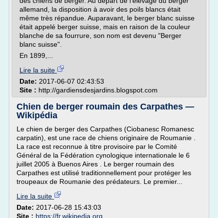
des chiens de berger. Au départ de l'élevage du berger
allemand, la disposition à avoir des poils blancs était
même très répandue. Auparavant, le berger blanc suisse
était appelé berger suisse, mais en raison de la couleur
blanche de sa fourrure, son nom est devenu "Berger
blanc suisse".
En 1899,...
Lire la suite
Date:
2017-06-07 02:43:53
Site :
http://gardiensdesjardins.blogspot.com
Chien de berger roumain des Carpathes —
Wikipédia
Le chien de berger des Carpathes (Ciobanesc Romanesc
carpatin), est une race de chiens originaire de Roumanie .
La race est reconnue à titre provisoire par le Comité
Général de la Fédération cynologique internationale le 6
juillet 2005 à Buenos Aires . Le berger roumain des
Carpathes est utilisé traditionnellement pour protéger les
troupeaux de Roumanie des prédateurs. Le premier...
Lire la suite
Date:
2017-06-28 15:43:03
Site :
https://fr.wikipedia.org