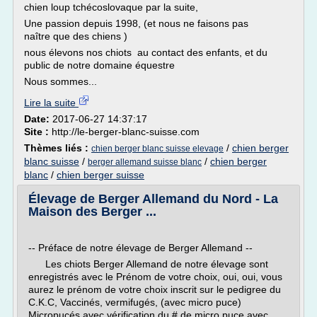
chien loup tchécoslovaque par la suite,
Une passion depuis 1998, (et nous ne faisons pas
naître que des chiens )
nous élevons nos chiots au contact des enfants, et du
public de notre domaine équestre
Nous sommes...
Lire la suite
Date:
2017-06-27 14:37:17
Site :
http://le-berger-blanc-suisse.com
Thèmes liés :
/
chien berger
chien berger blanc suisse elevage
blanc suisse
/
/
chien berger
berger allemand suisse blanc
blanc
/
chien berger suisse
Élevage de Berger Allemand du Nord - La
Maison des Berger ...
-- Préface de notre élevage de Berger Allemand --
Les chiots Berger Allemand de notre élevage sont
enregistrés avec le Prénom de votre choix, oui, oui, vous
aurez le prénom de votre choix inscrit sur le pedigree du
C.K.C, Vaccinés, vermifugés, (avec micro puce)
Micropucés avec vérification du # de micro puce avec