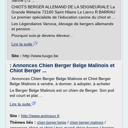
Sarthe (72 ...
CHIOTS BERGER ALLEMAND DE LA SEIGNEURIALE La
Grande Métairie 72160 Saint Hilaire Le Lierru R.BARRAU
Le premier spécialiste de l'éducation canine du chiot et ...
Les Légendaires Vanova, élevage de bergers allemands
et pension ...
Pourquoi suis-je devenu éleveur...
Lire la suite
Site :
http://www.tuugo.be
: Annonces Chien Berger Belge Malinois et
Chiot Berger ...
: Annonces Chien Berger Belge Malinois et Chiot Berger
Belge Malinois à vendre, à donner, à adopter, à acheter
Le Berger Belge Malinois est un chien de Berger. Son poil
est court et plat....
Lire la suite
Site :
http://www.animaux.fr
Thèmes liés :
/
/
chien berger belge
chien berger malinois
annonces chien et chiot
/
tres grand chien berger
/
berger