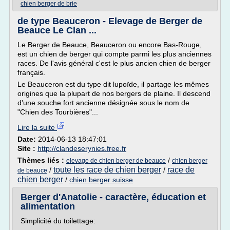
chien berger de brie
de type Beauceron - Elevage de Berger de
Beauce Le Clan ...
Le Berger de Beauce, Beauceron ou encore Bas-Rouge,
est un chien de berger qui compte parmi les plus anciennes
races. De l'avis général c'est le plus ancien chien de berger
français.
Le Beauceron est du type dit lupoïde, il partage les mêmes
origines que la plupart de nos bergers de plaine. Il descend
d'une souche fort ancienne désignée sous le nom de
"Chien des Tourbières"...
Lire la suite
Date:
2014-06-13 18:47:01
Site :
http://clandeserynies.free.fr
Thèmes liés :
/
elevage de chien berger de beauce
chien berger
toute les race de chien berger
race de
/
/
de beauce
chien berger
/
chien berger suisse
Berger d'Anatolie - caractère, éducation et
alimentation
Simplicité du toilettage: