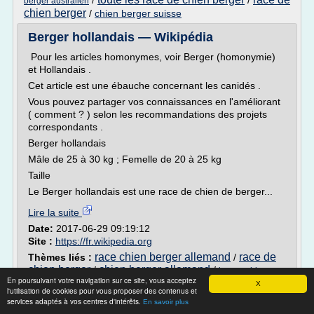
/
/
berger australien
chien berger
/
chien berger suisse
Berger hollandais — Wikipédia
Pour les articles homonymes, voir Berger (homonymie)
et Hollandais .
Cet article est une ébauche concernant les canidés .
Vous pouvez partager vos connaissances en l'améliorant
( comment ? ) selon les recommandations des projets
correspondants .
Berger hollandais
Mâle de 25 à 30 kg ; Femelle de 20 à 25 kg
Taille
Le Berger hollandais est une race de chien de berger...
Lire la suite
Date:
2017-06-29 09:19:12
Site :
https://fr.wikipedia.org
race chien berger allemand
race de
Thèmes liés :
/
chien berger
chien berger allemand
/
/
berger chien
En poursuivant votre navigation sur ce site, vous acceptez
/
tres grand chien berger
wikipedia
X
l'utilisation de cookies pour vous proposer des contenus et
services adaptés à vos centres d'intérêts.
En savoir plus
Berger australien — Wikipédia