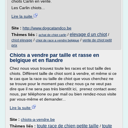
chiots Carlin en vente.
Les Carlin chiots...
Lire la suite
Site :
http://www.dogcatandco.be
elevage d un chiot
Thèmes liés :
/
/
achat de chiot carlin
/
/
chiot elevage
vente de chiot petit
chiot de race a vendre belgique
prix
Chiots a vendre par taille et rasse en
belgique et en flandre
Chez nous vous trouvez toute les races et tout taille des
chiots. Diffèrent taille de chiot sont à vendre, et même si ce
le cas que la race ou taille de chiot que vous cherchez ne
se trouve pour le moment pas chez nous ça ne veut pas
dire que il ne sera pas très bientôt ici, prenez contact avec
nous, par téléphone ou par mail ou bien rendez-nous visite
par vous-même et demander...
Lire la suite
Site :
chiots-a-vendre.be
toute race de chien petite taille
toute
Thèmes liés :
/