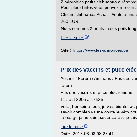
2 adorables petits chihuahua à réserver
Pour plus d'infos vous pouvez me cont
Chiens chihuahua Achat - Vente animaux
200 EUR
Nous sommes 2 petits males poils long 
Lire la suite
Site :
https://www.les-annonces.be
Prix des vaccins et puce élé
Accueil / Forum / Animaux / Prix des va
forum
Prix des vaccins et puce éléctronique
11 août 2006 à 17h25
Voila, bonsoir a tous, je vais bientot ac
savoir combien va me couté le véto pour
tatouage je ne sais pas encore si je fais
Lire la suite
Date:
2017-06-08 08:27:41