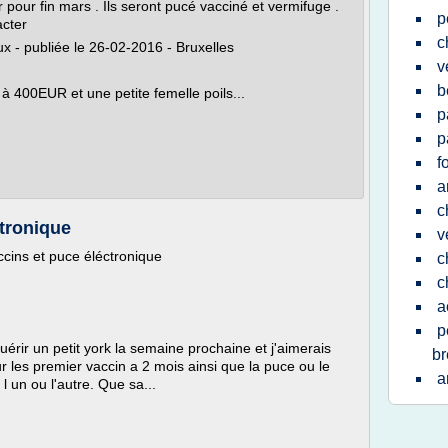
 pour fin mars . Ils seront pucé vacciné et vermifuge .
p
acter
c
 - publiée le 26-02-2016 - Bruxelles
v
b
à 400EUR et une petite femelle poils...
p
p
f
a
c
ctronique
v
ccins et puce éléctronique
c
c
a
p
quérir un petit york la semaine prochaine et j'aimerais
br
 les premier vaccin a 2 mois ainsi que la puce ou le
a
 l un ou l'autre. Que sa...