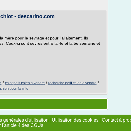
 chiot - descarino.com
a mère pour le sevrage et pour l'allaitement. Ils
s. Ceux-ci sont sevrés entre la 4e et la 5e semaine et
n
/
/
/
chiot petit chien a vendre
recherche petit chien a vendre
 chien pour famille
 générales d'utilisation
|
Utilisation des cookies
|
Contact à pro
r l'article 4 des CGUs