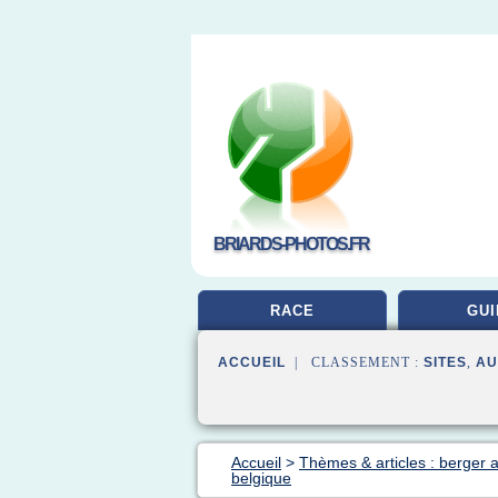
BRIARDS-PHOTOS.FR
RACE
GUI
ACCUEIL
| CLASSEMENT :
SITES
,
AU
Accueil
>
Thèmes & articles : berger 
belgique