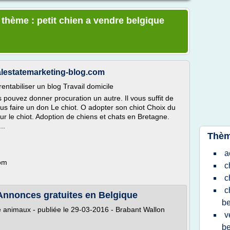
 thème : petit chien a vendre belgique
ealestatemarketing-blog.com
entabiliser un blog Travail domicile
 pouvez donner procuration un autre. Il vous suffit de
us faire un don Le chiot. O adopter son chiot Choix du
sur le chiot. Adoption de chiens et chats en Bretagne.
..
Thèm
a
com
c
c
c
Annonces gratuites en Belgique
be
 animaux - publiée le 29-03-2016 - Brabant Wallon
v
be