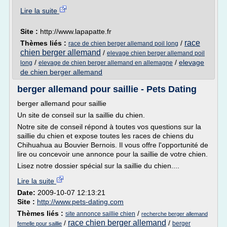
Lire la suite
Site :
http://www.lapapatte.fr
race
Thèmes liés :
/
race de chien berger allemand poil long
chien berger allemand
/
elevage chien berger allemand poil
/
/
elevage
long
elevage de chien berger allemand en allemagne
de chien berger allemand
berger allemand pour saillie - Pets Dating
berger allemand pour saillie
Un site de conseil sur la saillie du chien.
Notre site de conseil répond à toutes vos questions sur la
saillie du chien et expose toutes les races de chiens du
Chihuahua au Bouvier Bernois. Il vous offre l'opportunité de
lire ou concevoir une annonce pour la saillie de votre chien.
Lisez notre dossier spécial sur la saillie du chien....
Lire la suite
Date:
2009-10-07 12:13:21
Site :
http://www.pets-dating.com
Thèmes liés :
/
site annonce saillie chien
recherche berger allemand
race chien berger allemand
/
/
berger
femelle pour saillie