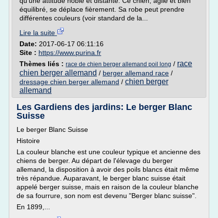
qu'une attitude noble et distante. Ce chien, agile et bien
équilibré, se déplace fièrement. Sa robe peut prendre
différentes couleurs (voir standard de la...
Lire la suite
Date:
2017-06-17 06:11:16
Site :
https://www.purina.fr
race
Thèmes liés :
/
race de chien berger allemand poil long
chien berger allemand
/
berger allemand race
/
chien berger
dressage chien berger allemand
/
allemand
Les Gardiens des jardins: Le berger Blanc
Suisse
Le berger Blanc Suisse
Histoire
La couleur blanche est une couleur typique et ancienne des
chiens de berger. Au départ de l'élevage du berger
allemand, la disposition à avoir des poils blancs était même
très répandue. Auparavant, le berger blanc suisse était
appelé berger suisse, mais en raison de la couleur blanche
de sa fourrure, son nom est devenu "Berger blanc suisse".
En 1899,...