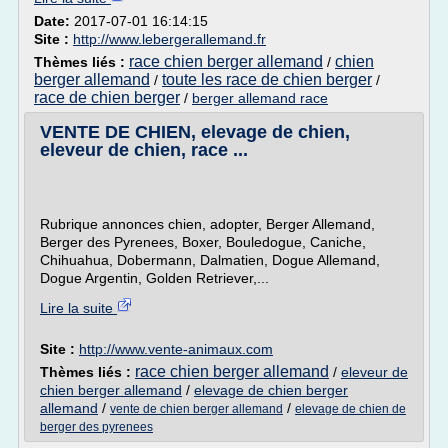
Date:
2017-07-01 16:14:15
Site :
http://www.lebergerallemand.fr
race chien berger allemand
chien
Thèmes liés :
/
berger allemand
toute les race de chien berger
/
/
race de chien berger
/
berger allemand race
VENTE DE CHIEN, elevage de chien,
eleveur de chien, race ...
Rubrique annonces chien, adopter, Berger Allemand,
Berger des Pyrenees, Boxer, Bouledogue, Caniche,
Chihuahua, Dobermann, Dalmatien, Dogue Allemand,
Dogue Argentin, Golden Retriever,...
Lire la suite
Site :
http://www.vente-animaux.com
race chien berger allemand
Thèmes liés :
/
eleveur de
chien berger allemand
/
elevage de chien berger
allemand
/
/
vente de chien berger allemand
elevage de chien de
berger des pyrenees