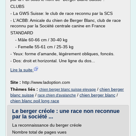
CLUBS
- La GWS Suisse: le club de race reconnu par la SCS
- L'ACBB: Amicale du chien de Berger Blanc, club de race
reconnu par la Société centrale canine en France
STANDARD
- Mâle 60-66 cm / 30-40 kg
- Femelle 55-61 cm / 25-35 kg
- Yeux: forme d'amande, légèrement obliques, foncés.
- Dos: droit et horizontal. Une ligne du dos...
Lire la suite
Site :
http://www.ladoption.com
Thèmes liés :
/
chien berger
chien berger blanc suisse elevage
blanc suisse
/
/
chien berger blanc
/
race chien d'avalanche
chien blanc poil long race
Le berger créole : une race non reconnue
par la société ...
La reconnaissance du berger créole
Nombre total de pages vues