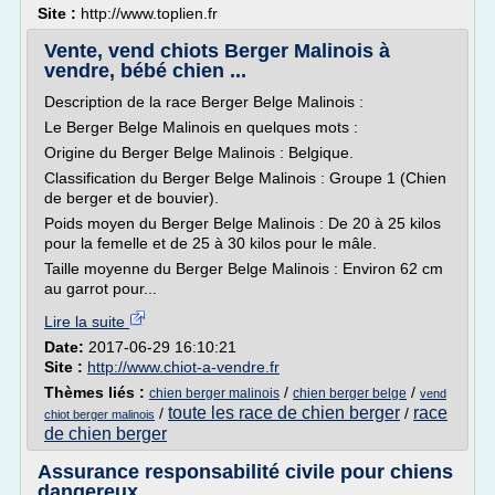
Site :
http://www.toplien.fr
Vente, vend chiots Berger Malinois à
vendre, bébé chien ...
Description de la race Berger Belge Malinois :
Le Berger Belge Malinois en quelques mots :
Origine du Berger Belge Malinois : Belgique.
Classification du Berger Belge Malinois : Groupe 1 (Chien
de berger et de bouvier).
Poids moyen du Berger Belge Malinois : De 20 à 25 kilos
pour la femelle et de 25 à 30 kilos pour le mâle.
Taille moyenne du Berger Belge Malinois : Environ 62 cm
au garrot pour...
Lire la suite
Date:
2017-06-29 16:10:21
Site :
http://www.chiot-a-vendre.fr
Thèmes liés :
/
/
chien berger malinois
chien berger belge
vend
toute les race de chien berger
race
/
/
chiot berger malinois
de chien berger
Assurance responsabilité civile pour chiens
dangereux ...