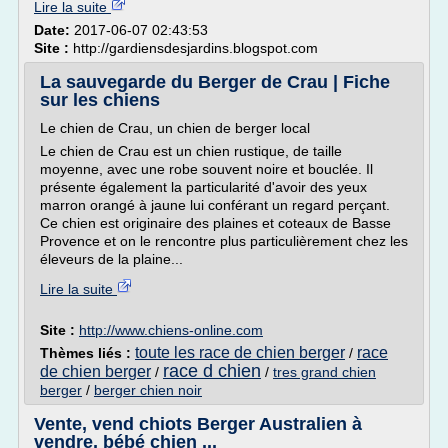
Lire la suite
Date:
2017-06-07 02:43:53
Site :
http://gardiensdesjardins.blogspot.com
La sauvegarde du Berger de Crau | Fiche
sur les chiens
Le chien de Crau, un chien de berger local
Le chien de Crau est un chien rustique, de taille
moyenne, avec une robe souvent noire et bouclée. Il
présente également la particularité d'avoir des yeux
marron orangé à jaune lui conférant un regard perçant.
Ce chien est originaire des plaines et coteaux de Basse
Provence et on le rencontre plus particulièrement chez les
éleveurs de la plaine...
Lire la suite
Site :
http://www.chiens-online.com
toute les race de chien berger
race
Thèmes liés :
/
race d chien
de chien berger
/
/
tres grand chien
berger
/
berger chien noir
Vente, vend chiots Berger Australien à
vendre, bébé chien ...