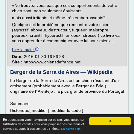
«Ne trouvez-vous pas que ces comportements de votre
chien sont, non seulement épuisants,
mais aussi irritants et même très embarrassants? "
Quelque soit le problème que rencontre votre chien
(agressif, aboyeur, destructeur, fugueur, malpropre,
peureux, craintif, hyperactif, anxieux, stressé ),ce livre va
vous apprendre à communiquer avec lui pour mieux...
Lire la suite
Date:
2016-01-30 16:56:28
Site :
http://www.chiensdefrance.net
Berger de la Serra de Aires — Wikipédia
Le Berger de la Serra de Aires est un chien résultant d'un
croisement (probablement avec le Berger de Brie )
originaire de l' Alentejo , la plus grande province du Portugal
.
Sommaire
Historique[ modifier | modifier le code ]
L' Alentejo est un gigantesque océan de plaines avec des
En poursuivant votre navigation sur ce site, vous acceptez
X
collines de faibles altitudes. Le climat y est rude, glacial et
l'utilisation de cookies pour vous proposer des contenus et
venté l'hiver, torride et poussiéreux...
services adaptés à vos centres d'intérêts.
En savoir plus