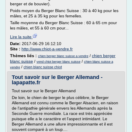
berger et de bouvier).
Poids moyen du Berger Blanc Suisse : 30 à 40 kg pour les
mâles, et 25 à 35 kg pour les femelles.
Taille moyenne du Berger Blanc Suisse : 60 à 65 cm pour
les mâles, et 55 à 60 cm pour...
Lire la suite
Date:
2017-06-29 16:12:10
Site :
http://www.chiot-a-vendre.fr
Thèmes liés :
/
chien berger
chien berger blanc suisse a vendre
blanc suisse
/
/
vend chiot berger blanc suisse
chien blanc suisse a
/
chien blanc suisse chiot
vendre
Tout savoir sur le Berger Allemand -
lapapatte.fr
Tout savoir sur le Berger Allemand
De loin, le chien de berger le plus célèbre, le Berger
Allemand est connu comme le Berger Alsacien, en raison
de l'antipathie générale envers les Allemands après la
Seconde Guerre mondiale. La race est très appréciée
puisque elle a le caractère et l'aspect intimidant. Le
Berger Allemand a une allure impressionnante et il est
souvent comparé à un loup....