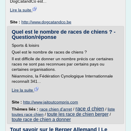
DogCatandCo est...
Lire la suite
Site :
http://www.dogcatandco.be
Quel est le nombre de races de chiens ? -
Question/réponse
Sports & loisirs
Quel est le nombre de races de chiens ?
Il est difficile de donner un nombre précis car certaines
races ne sont pas reconnues par certains pays ou
certaines organisations.
Néanmoins, la Fédération Cynologique Internationnale
reconnaît 341...
Lire la suite
Site :
http://www.jaitoutcompris.com
race d chien
Thèmes liés :
race chien d'arret
/
/
liste
toute les race de chien berger
toutes race chien
/
/
toute race de chien a donner
Tout savoir sur le Berger Allemand | Le