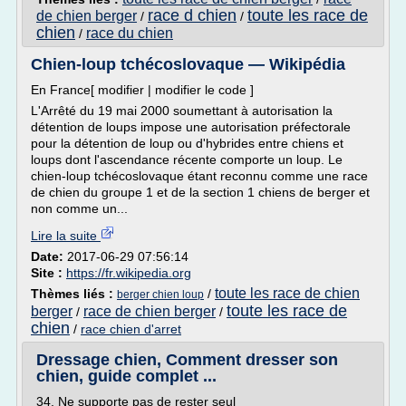
race d chien
toute les race de
de chien berger
/
/
chien
race du chien
/
Chien-loup tchécoslovaque — Wikipédia
En France[ modifier | modifier le code ]
L'Arrêté du 19 mai 2000 soumettant à autorisation la
détention de loups impose une autorisation préfectorale
pour la détention de loup ou d'hybrides entre chiens et
loups dont l'ascendance récente comporte un loup. Le
chien-loup tchécoslovaque étant reconnu comme une race
de chien du groupe 1 et de la section 1 chiens de berger et
non comme un...
Lire la suite
Date:
2017-06-29 07:56:14
Site :
https://fr.wikipedia.org
toute les race de chien
Thèmes liés :
/
berger chien loup
toute les race de
berger
race de chien berger
/
/
chien
/
race chien d'arret
Dressage chien, Comment dresser son
chien, guide complet ...
34. Ne supporte pas de rester seul