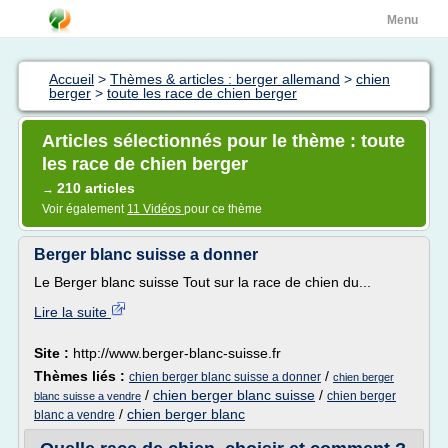
Menu
Accueil
>
Thèmes & articles : berger allemand
>
chien
berger
>
toute les race de chien berger
Articles sélectionnés pour le thème : toute
les race de chien berger
210 articles
→
Voir également
11 Vidéos
pour ce thème
Berger blanc suisse a donner
Le Berger blanc suisse Tout sur la race de chien du...
Lire la suite
Site :
http://www.berger-blanc-suisse.fr
Thèmes liés :
/
chien berger blanc suisse a donner
chien berger
/
chien berger blanc suisse
/
chien berger
blanc suisse a vendre
/
chien berger blanc
blanc a vendre