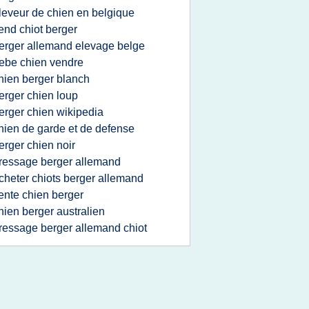
leveur de chien en belgique
end chiot berger
erger allemand elevage belge
ebe chien vendre
hien berger blanch
erger chien loup
erger chien wikipedia
hien de garde et de defense
erger chien noir
ressage berger allemand
cheter chiots berger allemand
ente chien berger
hien berger australien
ressage berger allemand chiot