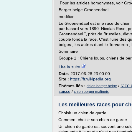
Pour les articles homonymes, voir Gro
Berger belge Groenendael
modifier
Le Groenendael est une race de chien
par hasard vers 1890. Nicolas Rose, pr
Groenendael ", près de Bruxelles, élev
couple fonda la race. C'est l'une des 
belges , les autres étant le Tervueren , 
Sommaire
Groupe 1 : Chiens loups, chiens de berg
Lire la suite
Date:
2017-06-28 23:00:00
Site :
https://fr.wikipedia.org
race 
Thèmes liés :
/
chien berger belge
suisse
/
chien berger malinois
Les meilleures races pour ch
Choisir un chien de garde
Comment choisir son chien de garde
Un chien de garde est souvent une solutio
chien apte à la garde n'est pas (contr