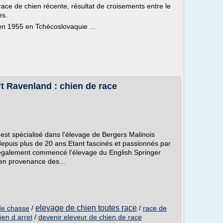
ace de chien récente, résultat de croisements entre le
es.
en 1955 en Tchécoslovaquie ...
’t Ravenland : chien de race
est spécialisé dans l'élevage de Bergers Malinois
 depuis plus de 20 ans.Etant fascinés et passionnés par
s également commencé l'élevage du English Springer
en provenance des...
elevage de chien toutes race
 de chasse
/
/
race de
ien d arret
/
devenir eleveur de chien de race