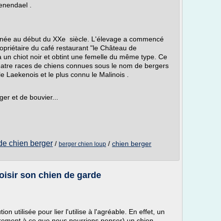
enendael .
 née au début du XXe siècle. L'élevage a commencé
opriétaire du café restaurant "le Château de
a un chiot noir et obtint une femelle du même type. Ce
quatre races de chiens connues sous le nom de bergers
le Laekenois et le plus connu le Malinois .
er et de bouvier...
de chien berger
/
/
chien berger
berger chien loup
oisir son chien de garde
n utilisée pour lier l'utilise à l'agréable. En effet, un
airement à ce que nous pourrions penser) un chien