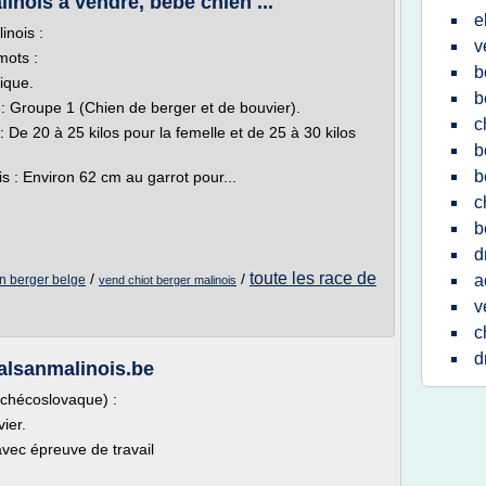
inois à vendre, bébé chien ...
e
inois :
v
mots :
b
ique.
b
 : Groupe 1 (Chien de berger et de bouvier).
c
De 20 à 25 kilos pour la femelle et de 25 à 30 kilos
b
b
s : Environ 62 cm au garrot pour...
c
b
d
toute les race de
/
/
a
n berger belge
vend chiot berger malinois
v
c
d
sanmalinois.be
tchécoslovaque) :
ier.
 avec épreuve de travail