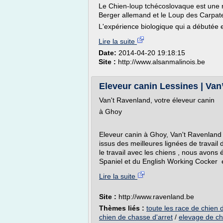
Le Chien-loup tchécoslovaque est une r
Berger allemand et le Loup des Carpat
L'expérience biologique qui a débutée 
Lire la suite
Date:
2014-04-20 19:18:15
Site :
http://www.alsanmalinois.be
Eleveur canin Lessines | Van
Van't Ravenland, votre éleveur canin
à Ghoy
Eleveur canin à Ghoy, Van't Ravenland 
issus des meilleures lignées de travail
le travail avec les chiens , nous avon
Spaniel et du English Working Cocker 
Lire la suite
Site :
http://www.ravenland.be
Thèmes liés :
toute les race de chien
chien de chasse d'arret
/
elevage de ch