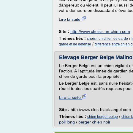
dangereux ou violent. Il peut lui aussi 
votre demeure en dissuadant d'éventuel
Lire la suite
Site :
http://www.choisir-un-chien.com
Thèmes liés :
/
choisir un chien de garde
/
garde et de defense
difference entre chien 
Elevage Berger Belge Malinoi
Le Berger Belge est un chien vigilant et 
l'action. A l'aptitude innée de gardien d
chien de garde pour la propriété.
Le Berger Belge est, sans nulle hésitati
réunit toutes les qualités requises pour 
Lire la suite
Site :
http://www.clos-black-angel.com
Thèmes liés :
/
chien berger belge
chien 
poil long
/
berger chien noir