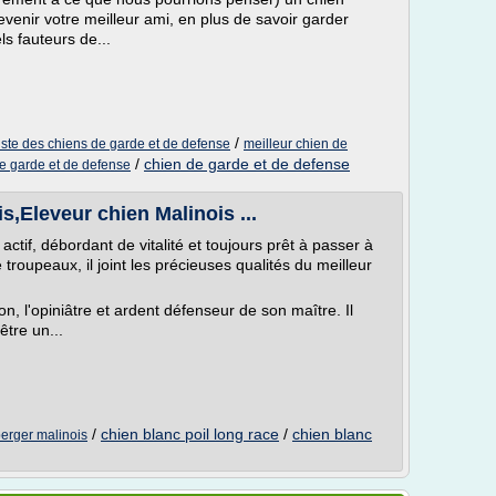
devenir votre meilleur ami, en plus de savoir garder
s fauteurs de...
/
liste des chiens de garde et de defense
meilleur chien de
/
chien de garde et de defense
de garde et de defense
s,Eleveur chien Malinois ...
actif, débordant de vitalité et toujours prêt à passer à
e troupeaux, il joint les précieuses qualités du meilleur
on, l'opiniâtre et ardent défenseur de son maître. Il
être un...
/
chien blanc poil long race
/
chien blanc
berger malinois