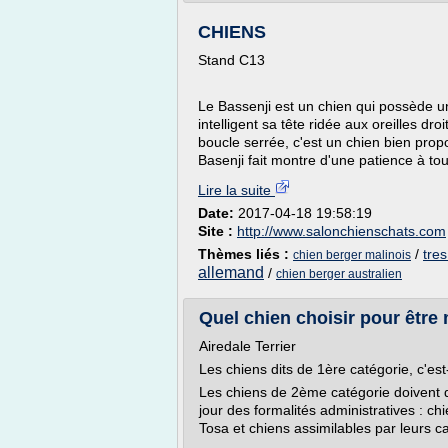
CHIENS
Stand C13
Le Bassenji est un chien qui possède une
intelligent sa tête ridée aux oreilles d
boucle serrée, c'est un chien bien propo
Basenji fait montre d'une patience à to
Lire la suite
Date:
2017-04-18 19:58:19
Site :
http://www.salonchienschats.com
Thèmes liés :
/
tre
chien berger malinois
allemand
/
chien berger australien
Quel chien choisir pour être 
Airedale Terrier
Les chiens dits de 1ère catégorie, c'est
Les chiens de 2ème catégorie doivent 
jour des formalités administratives : ch
Tosa et chiens assimilables par leurs c