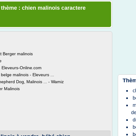
e thème : chien malinois caractere
t Berger malinois
e
- Eleveurs-Online.com
belge malinois - Eleveurs ...
Thèm
Shepherd Dog, Malinois ... - Wamiz
er Malinois
c
b
m
d
d
b
b