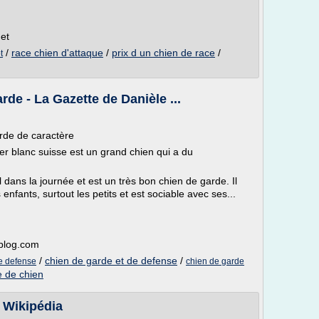
net
/
race chien d'attaque
/
prix d un chien de race
/
t
rde - La Gazette de Danièle ...
rde de caractère
ger blanc suisse est un grand chien qui a du
 dans la journée et est un très bon chien de garde. Il
enfants, surtout les petits et est sociable avec ses...
-blog.com
/
chien de garde et de defense
/
de defense
chien de garde
 de chien
 Wikipédia