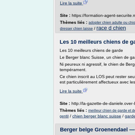
Lire la suite
Site :
https://formation-agent-securite.
Thèmes liés :
adopter chien adulte ou chio
race d chien
/
dresser chien laisse
Les 10 meilleurs chiens de ga
Les 10 meilleurs chiens de garde
Le Berger blanc Suisse, un chien de ga
Ni peureux ni agressif, le chien de Ber
tempérament.
Ce chien inscrit au LOS peut rester seul
est particulièrement affectueux avec les 
Lire la suite
Site :
http://la-gazette-de-daniele.over
Thèmes liés :
meilleur chien de garde et 
/
chien berger blanc suisse
/
garde
gentil
Berger belge Groenendael —