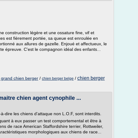
 construction légère et une ossature fine, vif et
roites est fièrement portée, sa queue est enroulée en
rtionné aux allures de gazelle. Enjoué et affectueux, le
ute épreuve. C'est le compagnon idéal des enfants...
chien berger
s grand chien berger
/
/
chien berger belge
maitre chien agent cynophile ...
-à-dire les chiens d'attaque non L.O.F, sont interdits.
quant à eux passer un test comportemental et être à
iens de race American Staffordshire terrier, Rottweiler,
aractéristiques morphologiques aux chiens de race...