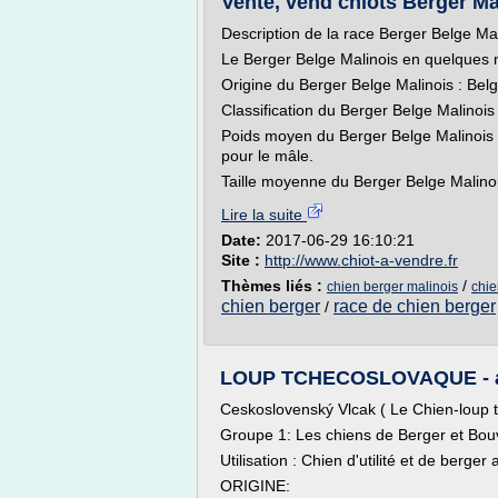
Vente, vend chiots Berger Mal
Description de la race Berger Belge Mal
Le Berger Belge Malinois en quelques 
Origine du Berger Belge Malinois : Belg
Classification du Berger Belge Malinois
Poids moyen du Berger Belge Malinois : 
pour le mâle.
Taille moyenne du Berger Belge Malinoi
Lire la suite
Date:
2017-06-29 16:10:21
Site :
http://www.chiot-a-vendre.fr
Thèmes liés :
/
chien berger malinois
chie
chien berger
race de chien berger
/
LOUP TCHECOSLOVAQUE - al
Ceskoslovenský Vlcak ( Le Chien-loup 
Groupe 1: Les chiens de Berger et Bouv
Utilisation : Chien d'utilité et de berger
ORIGINE: