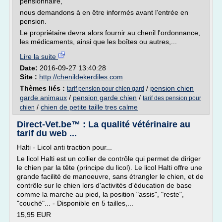
pensionnaire,
nous demandons à en être informés avant l'entrée en
pension.
Le propriétaire devra alors fournir au chenil l'ordonnance,
les médicaments, ainsi que les boîtes ou autres,...
Lire la suite
Date:
2016-09-27 13:40:28
Site :
http://chenildekerdiles.com
Thèmes liés :
/
pension chien
tarif pension pour chien gard
garde animaux
/
pension garde chien
/
tarif des pension pour
/
chien de petite taille tres calme
chien
Direct-Vet.be™ : La qualité vétérinaire au
tarif du web ...
Halti - Licol anti traction pour...
Le licol Halti est un collier de contrôle qui permet de diriger
le chien par la tête (principe du licol). Le licol Halti offre une
grande facilité de manoeuvre, sans étrangler le chien, et de
contrôle sur le chien lors d'activités d'éducation de base
comme la marche au pied, la position "assis", "reste",
"couché"... - Disponible en 5 tailles,...
15,95 EUR