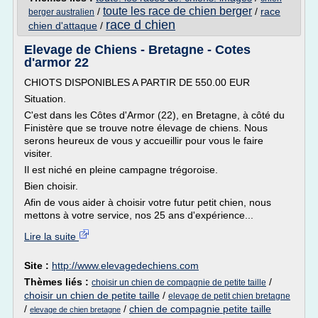
toute les race de chien berger
/
/
race
berger australien
race d chien
chien d'attaque
/
Elevage de Chiens - Bretagne - Cotes
d'armor 22
CHIOTS DISPONIBLES A PARTIR DE 550.00 EUR
Situation.
C'est dans les Côtes d'Armor (22), en Bretagne, à côté du
Finistère que se trouve notre élevage de chiens. Nous
serons heureux de vous y accueillir pour vous le faire
visiter.
Il est niché en pleine campagne trégoroise.
Bien choisir.
Afin de vous aider à choisir votre futur petit chien, nous
mettons à votre service, nos 25 ans d'expérience...
Lire la suite
Site :
http://www.elevagedechiens.com
Thèmes liés :
/
choisir un chien de compagnie de petite taille
choisir un chien de petite taille
/
elevage de petit chien bretagne
/
/
chien de compagnie petite taille
elevage de chien bretagne