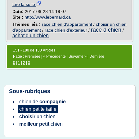
Lire la suite
Date:
2017-06-23 14:19:07
Site :
http://www.lebernard.ca
Thèmes liés :
race chien d'appartement
/
choisir un chien
race d chien
d'appartement
/
race chien d'exterieur
/
/
achat d un chien
151 - 180 de 180 Articles
Page :
Première
| <
Précédente
| Suivante > | Dernière
0
|
1
|
2
|
3
Sous-rubriques
chien
de
compagnie
chien petite taille
choisir
un
chien
meilleur petit
chien