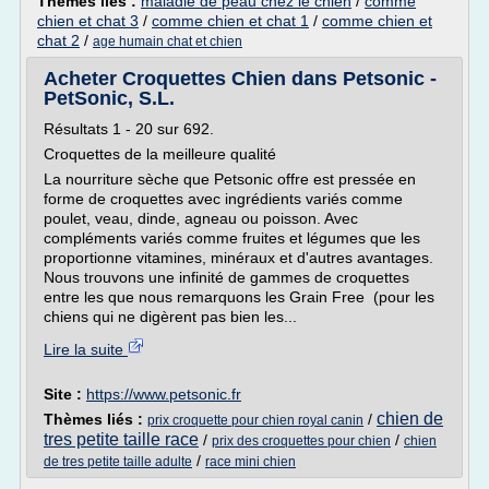
Thèmes liés :
maladie de peau chez le chien
/
comme
chien et chat 3
/
comme chien et chat 1
/
comme chien et
chat 2
/
age humain chat et chien
Acheter Croquettes Chien dans Petsonic -
PetSonic, S.L.
Résultats 1 - 20 sur 692.
Croquettes de la meilleure qualité
La nourriture sèche que Petsonic offre est pressée en
forme de croquettes avec ingrédients variés comme
poulet, veau, dinde, agneau ou poisson. Avec
compléments variés comme fruites et légumes que les
proportionne vitamines, minéraux et d'autres avantages.
Nous trouvons une infinité de gammes de croquettes
entre les que nous remarquons les Grain Free (pour les
chiens qui ne digèrent pas bien les...
Lire la suite
Site :
https://www.petsonic.fr
chien de
Thèmes liés :
/
prix croquette pour chien royal canin
tres petite taille race
/
/
prix des croquettes pour chien
chien
/
de tres petite taille adulte
race mini chien