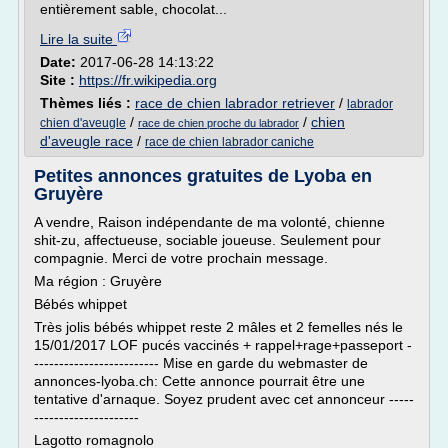
entièrement sable, chocolat...
Lire la suite
Date:
2017-06-28 14:13:22
Site :
https://fr.wikipedia.org
Thèmes liés :
race de chien labrador retriever
/
labrador
/
/
chien
chien d'aveugle
race de chien proche du labrador
d'aveugle race
/
race de chien labrador caniche
Petites annonces gratuites de Lyoba en
Gruyère
A vendre, Raison indépendante de ma volonté, chienne
shit-zu, affectueuse, sociable joueuse. Seulement pour
compagnie. Merci de votre prochain message.
Ma région : Gruyère
Bébés whippet
Très jolis bébés whippet reste 2 mâles et 2 femelles nés le
15/01/2017 LOF pucés vaccinés + rappel+rage+passeport -
------------------------- Mise en garde du webmaster de
annonces-lyoba.ch: Cette annonce pourrait être une
tentative d'arnaque. Soyez prudent avec cet annonceur -----
---------------------
Lagotto romagnolo