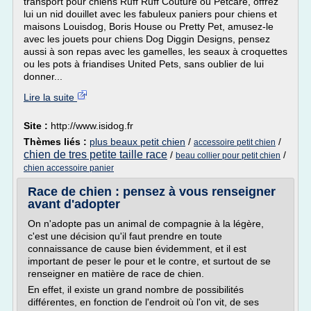
transport pour chiens Ruff Ruff Couture ou Petcare, offrez
lui un nid douillet avec les fabuleux paniers pour chiens et
maisons Louisdog, Boris House ou Pretty Pet, amusez-le
avec les jouets pour chiens Dog Diggin Designs, pensez
aussi à son repas avec les gamelles, les seaux à croquettes
ou les pots à friandises United Pets, sans oublier de lui
donner...
Lire la suite
Site :
http://www.isidog.fr
Thèmes liés :
plus beaux petit chien
/
/
accessoire petit chien
chien de tres petite taille race
/
/
beau collier pour petit chien
chien accessoire panier
Race de chien : pensez à vous renseigner
avant d'adopter
On n'adopte pas un animal de compagnie à la légère,
c'est une décision qu'il faut prendre en toute
connaissance de cause bien évidemment, et il est
important de peser le pour et le contre, et surtout de se
renseigner en matière de race de chien.
En effet, il existe un grand nombre de possibilités
différentes, en fonction de l'endroit où l'on vit, de ses