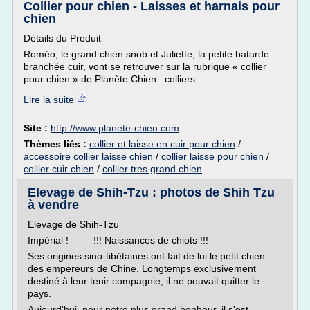
Collier pour chien - Laisses et harnais pour
chien
Détails du Produit
Roméo, le grand chien snob et Juliette, la petite batarde
branchée cuir, vont se retrouver sur la rubrique « collier
pour chien » de Planète Chien : colliers...
Lire la suite
Site :
http://www.planete-chien.com
Thèmes liés :
collier et laisse en cuir pour chien
/
accessoire collier laisse chien
/
collier laisse pour chien
/
collier cuir chien
/
collier tres grand chien
Elevage de Shih-Tzu : photos de Shih Tzu
à vendre
Elevage de Shih-Tzu
Impérial ! !!! Naissances de chiots !!!
Ses origines sino-tibétaines ont fait de lui le petit chien
des empereurs de Chine. Longtemps exclusivement
destiné à leur tenir compagnie, il ne pouvait quitter le
pays.
Aujourd'hui, pour notre plus grand bonheur, il s'est