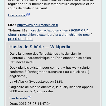
réguler par eux-mêmes leur température corporelle et les
coups de chaleur peuvent...
Lire la suite
Site :
http://www.pourmonchien.fr
achat d un
Thèmes liés :
lors de l achat d un chien
/
chien
/
race chien d'exterieur
/
prix d un chien de race
/
prix d un chien
Husky de Sibérie — Wikipédia
Dans la langue des Tchouktches , husky signifie
« enroué », caractéristique de l'aboiement de ce chien .
[réf. nécessaire]
Deux pluriels existent pour ce mot : « huskys » (pluriel
conforme à l'orthographe française ) ou « huskies » (
anglicisme ).
La All Alaska Sweepstakes en 1925.
Originaire de Sibérie orientale, le husky sibérien apparu
2000 ans av. J-C, auprès des...
Lire la suite
Date:
2017-06-28 14:47:24