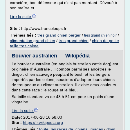
caractère, bon défenseur qui n'est pas mordant. Dévoué à
son maître et...
Lire la suite
Site :
http://www.franceloups.fr
Thèmes liés :
tres grand chien berger
/
/
tres grand chien noir
alimentation grand chien
/
tres grand chien
/
chien de petite
taille tres calme
Bouvier australien — Wikipédia
Le bouvier australien (en anglais Australian cattle dog) est
originaire d' Australie . Il compte parmi ses ancêtres le
dingo , chien sauvage peuplant le bush et les bergers
importés par les colons, soucieux d'adapter leurs chiens
de troupeaux au climat australien. Il existe deux couleurs
dans cette race : le rouge et le bleu.
Sa taille standard va de 43 à 51 cm pour un poids d'une
vingtaine...
Lire la suite
Date:
2017-06-28 16:58:00
Site :
https://fr.wikipedia.org
Thèmes liés :
toute. les races de. chiens. images
/
chien