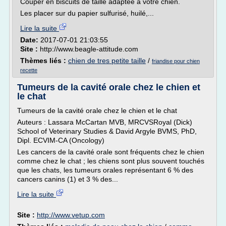
Couper en biscuits de taille adaptée à votre chien.
Les placer sur du papier sulfurisé, huilé,...
Lire la suite
Date:
2017-07-01 21:03:55
Site :
http://www.beagle-attitude.com
Thèmes liés :
chien de tres petite taille
/
friandise pour chien
recette
Tumeurs de la cavité orale chez le chien et
le chat
Tumeurs de la cavité orale chez le chien et le chat
Auteurs : Lassara McCartan MVB, MRCVSRoyal (Dick)
School of Veterinary Studies & David Argyle BVMS, PhD,
Dipl. ECVIM-CA (Oncology)
Les cancers de la cavité orale sont fréquents chez le chien
comme chez le chat ; les chiens sont plus souvent touchés
que les chats, les tumeurs orales représentant 6 % des
cancers canins (1) et 3 % des...
Lire la suite
Site :
http://www.vetup.com