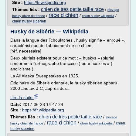
Site :
https://fr.wikipedia.org
chien de tres petite taille race
Thèmes liés :
/
elevage
race d chien
/
/
/
husky chien de france
chien husky wikipedia
chien husky siberien
Husky de Sibérie — Wikipédia
Dans la langue des Tchouktches , husky signifie « enroué »,
caractéristique de l'aboiement de ce chien .
[réf. nécessaire]
Deux pluriels existent pour ce mot : « huskys » (pluriel
conforme à l'orthographe française ) ou « huskies » (
anglicisme ).
La All Alaska Sweepstakes en 1925.
Originaire de Sibérie orientale, le husky sibérien apparu
2000 ans av. J-C, auprès des...
Lire la suite
Date:
2017-06-28 14:47:24
Site :
https://fr.wikipedia.org
chien de tres petite taille race
Thèmes liés :
/
elevage
race d chien
/
/
/
chien
husky chien de france
chien husky wikipedia
husky siberien