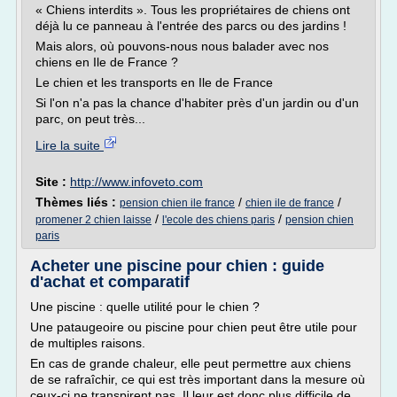
« Chiens interdits ». Tous les propriétaires de chiens ont
déjà lu ce panneau à l'entrée des parcs ou des jardins !
Mais alors, où pouvons-nous nous balader avec nos
chiens en Ile de France ?
Le chien et les transports en Ile de France
Si l'on n'a pas la chance d'habiter près d'un jardin ou d'un
parc, on peut très...
Lire la suite
Site :
http://www.infoveto.com
Thèmes liés :
/
/
pension chien ile france
chien ile de france
/
/
promener 2 chien laisse
l'ecole des chiens paris
pension chien
paris
Acheter une piscine pour chien : guide
d'achat et comparatif
Une piscine : quelle utilité pour le chien ?
Une pataugeoire ou piscine pour chien peut être utile pour
de multiples raisons.
En cas de grande chaleur, elle peut permettre aux chiens
de se rafraîchir, ce qui est très important dans la mesure où
ceux-ci ne transpirent pas. Il leur est donc plus difficile de